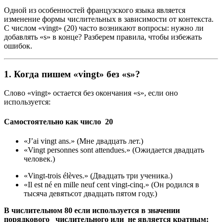
Одной из особенностей французского языка является
изменение формы числительных в зависимости от контекста.
С числом «vingt» (20) часто возникают вопросы: нужно ли
добавлять «s» в конце? Разберем правила, чтобы избежать
ошибок.
1.
Когда пишем «vingt» без «s»?
Слово «vingt» остается без окончания «s», если оно
используется:
Самостоятельно как число 20
«J’ai vingt ans.» (Мне двадцать лет.)
«Vingt personnes sont attendues.» (Ожидается двадцать
человек.)
«Vingt-trois élèves.» (Двадцать три ученика.)
«Il est né en mille neuf cent vingt-cinq.» (Он родился в
тысяча девятьсот двадцать пятом году.)
В числительном 80 если используется в значении
порядкового числительного или не является кратным: