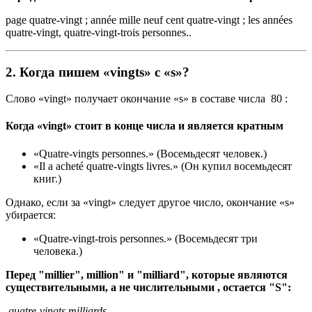
page quatre-vingt ; année mille neuf cent quatre-vingt ; les années
quatre-vingt, quatre-vingt-trois personnes..
2.
Когда пишем «vingts» с «s»?
Слово «vingt» получает окончание «s» в составе числа 80 :
Когда «vingt» стоит в конце числа и является кратным
«Quatre-vingts personnes.» (Восемьдесят человек.)
«Il a acheté quatre-vingts livres.» (Он купил восемьдесят
книг.)
Однако, если за «vingt» следует другое число, окончание «s»
убирается:
«Quatre-vingt-trois personnes.» (Восемьдесят три
человека.)
Перед "millier", million" и "milliard", которые являются
существительными, а не числительными , остается "S":
quatre-vingts milliards.