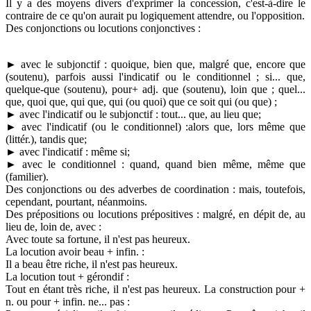
Il y a des moyens divers d'exprimer la concession, c'est-à-dire le
contraire de ce qu'on aurait pu logiquement attendre, ou l'opposition.
Des conjonctions ou locutions conjonctives :
► avec le subjonctif : quoique, bien que, malgré que, encore que
(soutenu), parfois aussi l'indicatif ou le conditionnel ; si... que,
quelque-que (soutenu), pour+ adj. que (soutenu), loin que ; quel...
que, quoi que, qui que, qui (ou quoi) que ce soit qui (ou que) ;
► avec l'indicatif ou le subjonctif : tout... que, au lieu que;
► avec l'indicatif (ou le conditionnel) :alors que, lors même que
(littér.), tandis que;
► avec l'indicatif : même si;
► avec le conditionnel : quand, quand bien même, même que
(familier).
Des conjonctions ou des adverbes de coordination : mais, toutefois,
cependant, pourtant, néanmoins.
Des prépositions ou locutions prépositives : malgré, en dépit de, au
lieu de, loin de, avec :
Avec toute sa fortune, il n'est pas heureux.
La locution avoir beau + infin. :
Il a beau être riche, il n'est pas heureux.
La locution tout + gérondif :
Tout en étant très riche, il n'est pas heureux. La construction pour +
n. ou pour + infin. ne... pas :