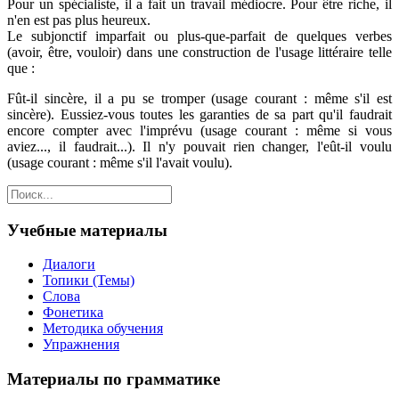
Pour un spécialiste, il a fait un travail médiocre. Pour être riche, il
n'en est pas plus heureux.
Le subjonctif imparfait ou plus-que-parfait de quelques verbes
(avoir, être, vouloir) dans une construction de l'usage littéraire telle
que :
Fût-il sincère, il a pu se tromper (usage courant : même s'il est
sincère). Eussiez-vous toutes les garanties de sa part qu'il faudrait
encore compter avec l'imprévu (usage courant : même si vous
aviez..., il faudrait...). Il n'y pouvait rien changer, l'eût-il voulu
(usage courant : même s'il l'avait voulu).
Учебные материалы
Диалоги
Топики (Темы)
Слова
Фонетика
Методика обучения
Упражнения
Материалы по грамматике