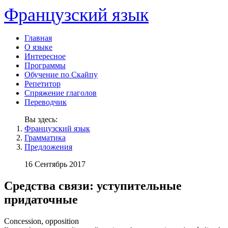
Французский язык
Главная
О языке
Интересное
Программы
Обучение по Скайпу
Репетитор
Спряжение глаголов
Переводчик
Вы здесь:
Французский язык
Грамматика
Предложения
16 Сентябрь 2017
Средства связи: уступительные
придаточные
Concession, opposition