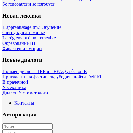
Se rencontrer и se retrouver
Новая лексика
L'apprentissage (m.) Обучение
Снять, купить жилье
Le règlement d'un immeuble
Образование B1
Характер и эмоции
Новые диалоги
Пример диалога TEF и TEFAQ , séction B
Пригласить на фестиваль, убедить пойти Delf b1
В прачечной
У механика
Диалог У стоматолога
Контакты
Авторизация