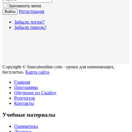
Запомнить меня
Регистрация
Войти
Забыли логин?
Забыли пароль?
Copyright © francaisonline.com - уроки для начинающих,
бесплатно.
Карта сайта
Главная
Программы
Обучение по Скайпу
Репетитор
Контакты
Учебные материалы
Грамматика
Диалоги