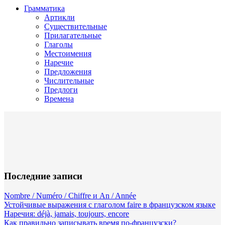
Грамматика
Артикли
Существительные
Прилагательные
Глаголы
Местоимения
Наречие
Предложения
Числительные
Предлоги
Времена
Последние записи
Nombre / Numéro / Chiffre и An / Année
Устойчивые выражения с глаголом faire в французском языке
Наречия: déjà, jamais, toujours, encore
Как правильно записывать время по-французски?