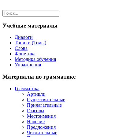
Учебные материалы
Диалоги
Топики (Темы)
Слова
Фонетика
Методика обучения
Упражнения
Материалы по грамматике
Грамматика
Артикли
Существительные
Прилагательные
Глаголы
Местоимения
Наречие
Предложения
Числительные