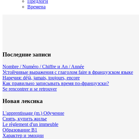
Предлоги
Времена
Последние записи
Nombre / Numéro / Chiffre и An / Année
Устойчивые выражения с глаголом faire в французском языке
Наречия: déjà, jamais, toujours, encore
Как правильно записывать время по-французски?
Se rencontrer и se retrouver
Новая лексика
L'apprentissage (m.) Обучение
Снять, купить жилье
Le règlement d'un immeuble
Образование B1
Характер и эмоции