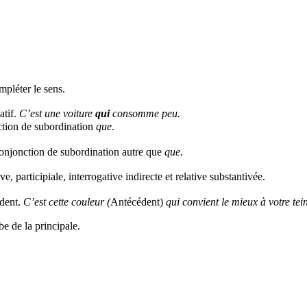
mpléter le sens.
atif.
C’est une voiture
qui
consomme peu.
nction de subordination
que
.
 conjonction de subordination autre que
que
.
e, participiale, interrogative indirecte et relative substantivée.
édent.
C’est cette couleur (
Antécédent)
qui convient le mieux à votre tein
e de la principale.