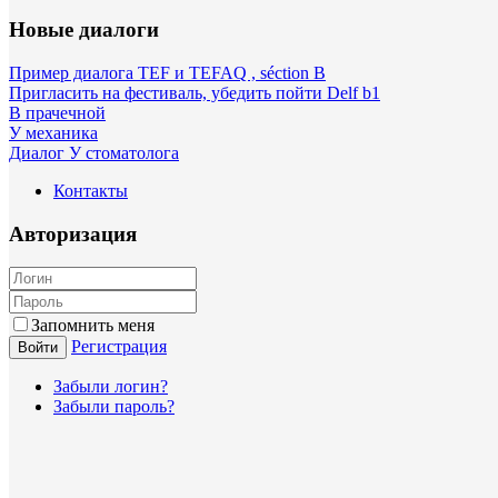
Новые диалоги
Пример диалога TEF и TEFAQ , séction B
Пригласить на фестиваль, убедить пойти Delf b1
В прачечной
У механика
Диалог У стоматолога
Контакты
Авторизация
Запомнить меня
Регистрация
Войти
Забыли логин?
Забыли пароль?