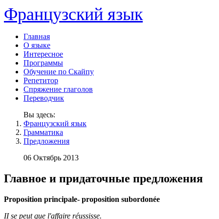
Французский язык
Главная
О языке
Интересное
Программы
Обучение по Скайпу
Репетитор
Спряжение глаголов
Переводчик
Вы здесь:
Французский язык
Грамматика
Предложения
06 Октябрь 2013
Главное и придаточные предложения
Proposition principale- proposition subordonée
II se peut que l'affaire réussisse.