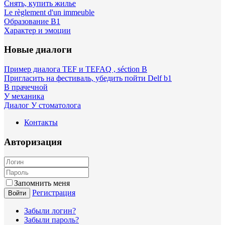
Снять, купить жилье
Le règlement d'un immeuble
Образование B1
Характер и эмоции
Новые диалоги
Пример диалога TEF и TEFAQ , séction B
Пригласить на фестиваль, убедить пойти Delf b1
В прачечной
У механика
Диалог У стоматолога
Контакты
Авторизация
Запомнить меня
Регистрация
Войти
Забыли логин?
Забыли пароль?