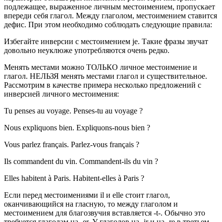
подлежащее, выраженное личным местоимением, пропускает
впереди себя глагол. Между глаголом, местоимением ставится
дефис. При этом необходимо соблюдать следующие правила:
Избегайте инверсии с местоимением je. Такие фразы звучат
довольно неуклюже употребляются очень редко.
Менять местами можно ТОЛЬКО личное местоимение и
глагол. НЕЛЬЗЯ менять местами глагол и существительное.
Рассмотрим в качестве примера несколько предложений с
инверсией личного местоимения:
Tu penses au voyage. Penses-tu au voyage ?
Nous expliquons bien. Expliquons-nous bien ?
Vous parlez français. Parlez-vous français ?
Ils commandent du vin. Commandent-ils du vin ?
Elles habitent à Paris. Habitent-elles à Paris ?
Если перед местоимениями il и elle стоит глагол,
оканчивающийся на гласную, то между глаголом и
местоимением для благозвучия вставляется -t-. Обычно это
требуется глаголам на -еr. У глаголов на -ir и на -rе в третьем