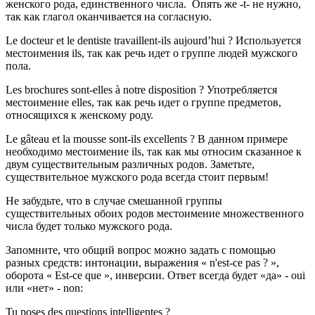
женского рода, единственного числа. Опять же -t- не нужно,
так как глагол оканчивается на согласную.
Le docteur et le dentiste travaillent-ils aujourd’hui ? Используется
местоимения ils, так как речь идет о группе людей мужского
пола.
Les brochures sont-elles à notre disposition ? Употребляется
местоимение elles, так как речь идет о группе предметов,
относящихся к женскому роду.
Le gâteau et la mousse sont-ils excellents ? В данном примере
необходимо местоимение ils, так как мы относим сказанное к
двум существительным различных родов. Заметьте,
существительное мужского рода всегда стоит первым!
Не забудьте, что в случае смешанной группы
существительных обоих ро­дов местоимение множественного
числа будет только мужского рода.
Запомните, что общий вопрос можно задать с помощью
разных средств: интонации, выражения « n'est-ce pas ? »,
оборота « Est-ce que », инверсии. Ответ всегда будет «да» - oui
или «нет» - non:
Tu poses des questions intelligentes ?