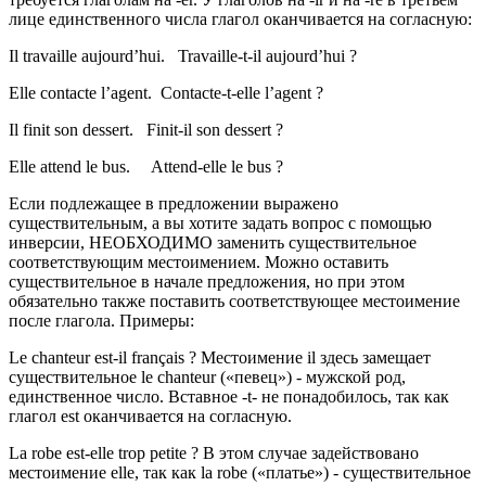
лице единственного числа глагол оканчивается на согласную:
Il travaille aujourd’hui. Travaille-t-il aujourd’hui ?
Elle contacte l’agent. Contacte-t-elle l’agent ?
Il finit son dessert. Finit-il son dessert ?
Elle attend le bus. Attend-elle le bus ?
Если подлежащее в предложении выражено
существительным, а вы хотите задать вопрос с помощью
инверсии, НЕОБХОДИМО заменить существительное
соответствующим местоимением. Можно оставить
существительное в начале предложения, но при этом
обязательно также поставить соответствующее местоимение
после глагола. Примеры:
Le chanteur est-il français ? Местоимение il здесь замещает
существительное le chanteur («певец») - мужской род,
единственное число. Вставное -t- не понадобилось, так как
глагол est оканчивается на согласную.
La robe est-elle trop petite ? В этом случае задействовано
местоимение elle, так как la robe («платье») - существительное