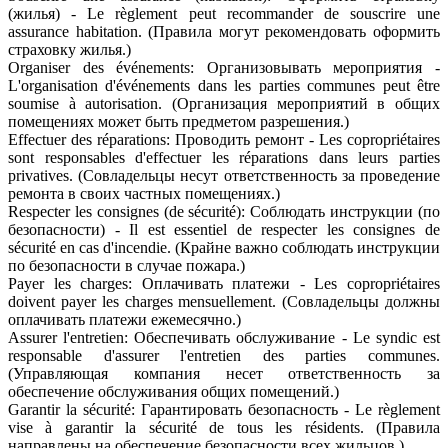
(жилья) - Le règlement peut recommander de souscrire une
assurance habitation. (Правила могут рекомендовать оформить
страховку жилья.)
Organiser des événements: Организовывать мероприятия -
L'organisation d'événements dans les parties communes peut être
soumise à autorisation. (Организация мероприятий в общих
помещениях может быть предметом разрешения.)
Effectuer des réparations: Проводить ремонт - Les copropriétaires
sont responsables d'effectuer les réparations dans leurs parties
privatives. (Совладельцы несут ответственность за проведение
ремонта в своих частных помещениях.)
Respecter les consignes (de sécurité): Соблюдать инструкции (по
безопасности) - Il est essentiel de respecter les consignes de
sécurité en cas d'incendie. (Крайне важно соблюдать инструкции
по безопасности в случае пожара.)
Payer les charges: Оплачивать платежи - Les copropriétaires
doivent payer les charges mensuellement. (Совладельцы должны
оплачивать платежи ежемесячно.)
Assurer l'entretien: Обеспечивать обслуживание - Le syndic est
responsable d'assurer l'entretien des parties communes.
(Управляющая компания несет ответственность за
обеспечение обслуживания общих помещений.)
Garantir la sécurité: Гарантировать безопасность - Le règlement
vise à garantir la sécurité de tous les résidents. (Правила
направлены на обеспечение безопасности всех жильцов.)