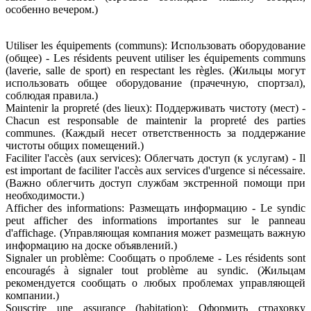
особенно вечером.)
Utiliser les équipements (communs): Использовать оборудование
(общее) - Les résidents peuvent utiliser les équipements communs
(laverie, salle de sport) en respectant les règles. (Жильцы могут
использовать общее оборудование (прачечную, спортзал),
соблюдая правила.)
Maintenir la propreté (des lieux): Поддерживать чистоту (мест) -
Chacun est responsable de maintenir la propreté des parties
communes. (Каждый несет ответственность за поддержание
чистоты общих помещений.)
Faciliter l'accès (aux services): Облегчать доступ (к услугам) - Il
est important de faciliter l'accès aux services d'urgence si nécessaire.
(Важно облегчить доступ службам экстренной помощи при
необходимости.)
Afficher des informations: Размещать информацию - Le syndic
peut afficher des informations importantes sur le panneau
d'affichage. (Управляющая компания может размещать важную
информацию на доске объявлений.)
Signaler un problème: Сообщать о проблеме - Les résidents sont
encouragés à signaler tout problème au syndic. (Жильцам
рекомендуется сообщать о любых проблемах управляющей
компании.)
Souscrire une assurance (habitation): Оформить страховку