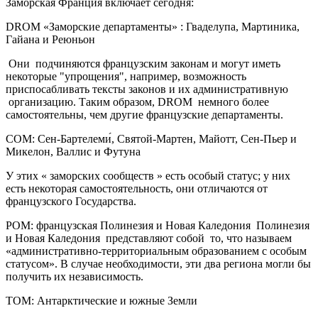
Заморская Франция включает сегодня:
DROM «Заморские департаменты» : Гваделупа, Мартиника,
Гайана и Реюньон
Они подчиняются французским законам и могут иметь
некоторые "упрощения", например, возможность
приспосабливать тексты законов и их административную
организацию. Таким образом, DROM немного более
самостоятельны, чем другие французские департаменты.
COM: Сен-Бартелеми́, Святой-Мартен, Майотт, Сен-Пьер и
Микелон, Валлис и Футуна
У этих « заморских сообществ » есть особый статус; у них
есть некоторая самостоятельность, они отличаются от
французского Государства.
POM: французская Полинезия и Новая Каледония Полинезия
и Новая Каледония представляют собой то, что называем
«административно-территориальным образованием с особым
статусом». В случае необходимости, эти два региона могли бы
получить их независимость.
ТОМ: Антарктические и южные Земли