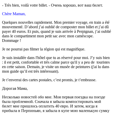
- Très bien, voilà votre billet. - Очень хорошо, вот ваш билет.
Chère Maman,
Quelques nouvelles rapidement. Mon premier voyage, en train a été
mouvementé. D’abord j’ai oublié de composter mon billet et j’ai dû
payer 40 euros. Et puis, quand je suis arrivée à Perpignan, j’ai oublié
dans le compartiment mon petit sac avec mon caméscope.
Dommage !
Je ne pourrai pas filmer la région qui est magnifique.
Je suis installée dans l'hôtel que tu as réservé pour moi. J’y suis bien
: il est petit, confortable et très calme parce qu'il y a peu de touristes
en cette saison. Demain, je visite un musée de peintures (j'ai lu dans
mon guide qu’il est très intéressant).
Je t’enverrai des cartes postales, c’est promis, je t’embrasse.
Дорогая Мама,
Несколько новостей обо мне. Моя первая поездка на поезде
была проблемной. Сначала я забыла компостировать мой
билет мне пришлось оплатить 40 евро. И затем, когда я
прибыла в Перпиньян, я забыла в купе мою маленькую сумку