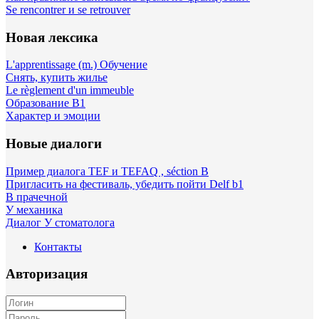
Se rencontrer и se retrouver
Новая лексика
L'apprentissage (m.) Обучение
Снять, купить жилье
Le règlement d'un immeuble
Образование B1
Характер и эмоции
Новые диалоги
Пример диалога TEF и TEFAQ , séction B
Пригласить на фестиваль, убедить пойти Delf b1
В прачечной
У механика
Диалог У стоматолога
Контакты
Авторизация