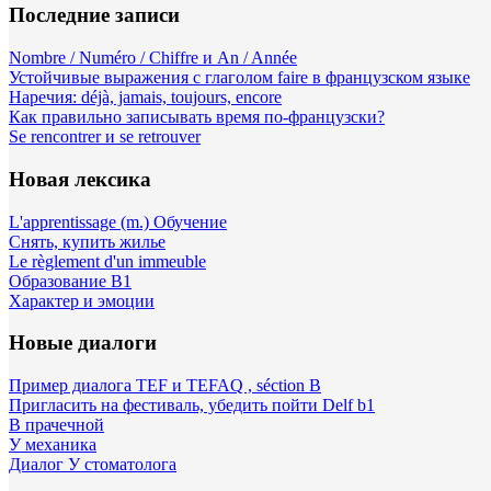
Последние записи
Nombre / Numéro / Chiffre и An / Année
Устойчивые выражения с глаголом faire в французском языке
Наречия: déjà, jamais, toujours, encore
Как правильно записывать время по-французски?
Se rencontrer и se retrouver
Новая лексика
L'apprentissage (m.) Обучение
Снять, купить жилье
Le règlement d'un immeuble
Образование B1
Характер и эмоции
Новые диалоги
Пример диалога TEF и TEFAQ , séction B
Пригласить на фестиваль, убедить пойти Delf b1
В прачечной
У механика
Диалог У стоматолога