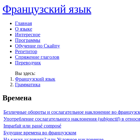
Французский язык
Главная
О языке
Интересное
Программы
Обучение по Скайпу
Репетитор
Спряжение глаголов
Переводчик
Вы здесь:
Французский язык
Грамматика
Времена
Безличные обороты и сослагательное наклонение во французс
Употребление сослагательного наклонения (subjonctif) в отно
Imparfait или passé composé
Будущие времена во французском
На каких условиях? или Условное наклонение