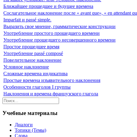
Ближайшее прошедшее и будущее времена
Сослагательное наклонение после « avant que», « en attendant que
Imparfait и passé simple.
Выразить свое мнение, грамматические конструкции
Употребление простого прошедшего времени
Употребление прошедшего несовершенного времени
Простое прошедшее время
Употребление passé composé
Повелительное наклонение
Условное наклонение
Сложные времена индикатива
Простые времена изъявительного наклонения
Особенности глаголов I группы
Наклонения и времена французского глагола
Учебные материалы
Диалоги
Топики (Темы)
Слова