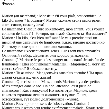
Ферран.
Marion (au marchand) : Monsieur s'il vous plaît, cest combien, le
kilo d'oranges ? (продавцу) Месье, сколько стоит килограмм
апельсинов, пожалуйста?
Le marchand: C'est un euro soixante-dix, mon enfant. Vous voulez
combien de kilos ? 1, 70 евро, дитя моё. Сколько кг Вы желаете?
Marion : Un kilo, c'est bien suffisant ! Je vais prendre aussi un
melon et une demi-livre de framboises. Кило, вполне достаточно.
Я возьму также дыню и полкило малины.
Le marchand: Excellent choix! Tenez. Elles sont bien emballées.
Отличный выбор. Держите, они хорошо упакованы.
Gontran (à Marion): Je peux les manger maintenant? Je suis fan de
framboises ! Elles sont tellement tentantes... (Марионе) Я могу их
сьесть сейчас? Я обожаю малтну.
Marion : Tu as raison. Mangeons-les sans plus attendre ! Ты прав.
Давай сьедим их, чего ждать!
Gontran: Que c'est bon... Mais, attends Marion: il y a des petites
bêtes étranges dans le sac. Oh non, attention, c'est plein de
charançons ! Как этовкусно! Но посмтотри Марион: здесь
какая-то странная мелкая живность в сумке. О нет,
осторожней, тут полно долгоносиков (жуков).
Marion : Bravo pour ton sens de l'observation, Gontran !
Manger ces insectes peut rendre extrêmement malade. Хвала тебе,