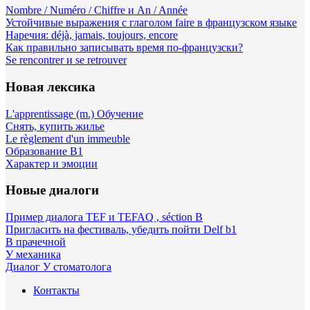
Nombre / Numéro / Chiffre и An / Année
Устойчивые выражения с глаголом faire в французском языке
Наречия: déjà, jamais, toujours, encore
Как правильно записывать время по-французски?
Se rencontrer и se retrouver
Новая лексика
L'apprentissage (m.) Обучение
Снять, купить жилье
Le règlement d'un immeuble
Образование B1
Характер и эмоции
Новые диалоги
Пример диалога TEF и TEFAQ , séction B
Пригласить на фестиваль, убедить пойти Delf b1
В прачечной
У механика
Диалог У стоматолога
Контакты