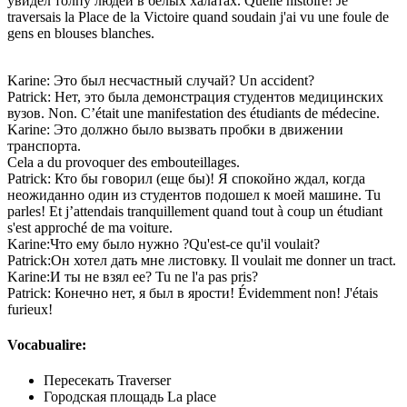
увидел толпу людей в белых халатах. Quelle histoire! Je
traversais la Place de la Victoire quand soudain j'ai vu une foule de
gens en blouses blanches.
Karine: Это был несчастный случай? Un accident?
Patrick: Нет, это была демонстрация студентов медицинских
вузов. Non. C’était une manifestation des étudiants de médecine.
Karine: Это должно было вызвать пробки в движении
транспорта.
Cela a du provoquer des embouteillages.
Patrick: Кто бы говорил (еще бы)! Я спокойно ждал, когда
неожиданно один из студентов подошел к моей машине. Tu
parles! Et j’attendais tranquillement quand tout à coup un étudiant
s'est approché de ma voiture.
Karine:Что ему было нужно ?Qu'est-ce qu'il voulait?
Patrick:Он хотел дать мне листовку. Il voulait me donner un tract.
Karine:И ты не взял ее? Tu ne l'a pas pris?
Patrick: Конечно нет, я был в ярости! Évidemment non! J'étais
furieux!
Vocabualire:
Пересекать Traverser
Городская площадь La place