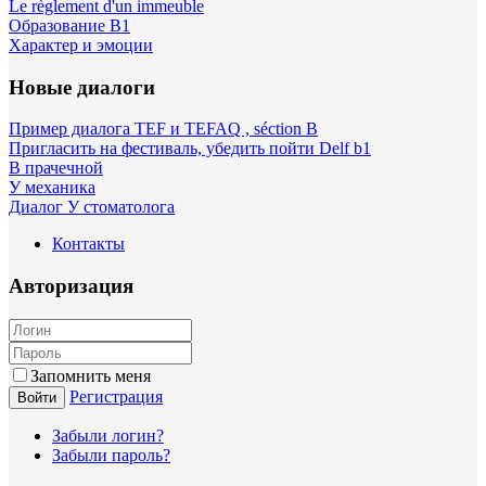
Le règlement d'un immeuble
Образование B1
Характер и эмоции
Новые диалоги
Пример диалога TEF и TEFAQ , séction B
Пригласить на фестиваль, убедить пойти Delf b1
В прачечной
У механика
Диалог У стоматолога
Контакты
Авторизация
Запомнить меня
Регистрация
Войти
Забыли логин?
Забыли пароль?