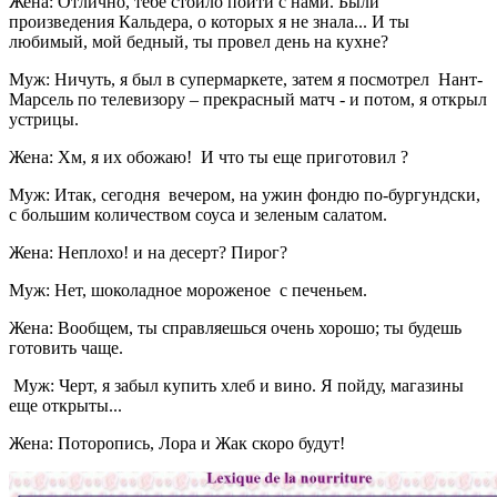
Жена: Отлично, тебе стоило пойти с нами. Были
произведения Кальдера, о которых я не знала... И ты
любимый, мой бедный, ты провел день на кухне?
Муж: Ничуть, я был в супермаркете, затем я посмотрел Нант-
Марсель по телевизору – прекрасный матч - и потом, я открыл
устрицы.
Жена: Хм, я их обожаю! И что ты еще приготовил ?
Муж: Итак, сегодня вечером, на ужин фондю по-бургундски,
с большим количеством соуса и зеленым салатом.
Жена: Неплохо! и на десерт? Пирог?
Муж: Нет, шоколадное мороженое с печеньем.
Жена: Вообщем, ты справляешься очень хорошо; ты будешь
готовить чаще.
Муж: Черт, я забыл купить хлеб и вино. Я пойду, магазины
еще открыты...
Жена: Поторопись, Лора и Жак скоро будут!