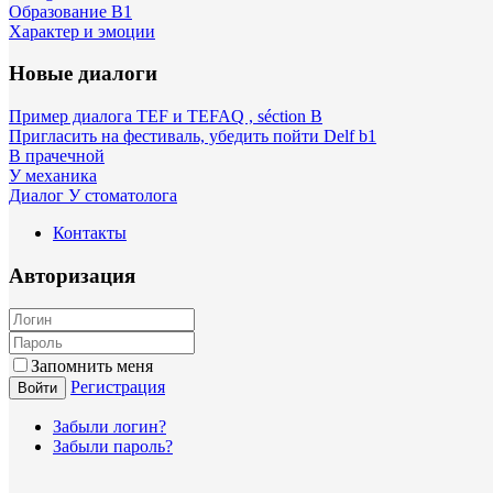
Образование B1
Характер и эмоции
Новые диалоги
Пример диалога TEF и TEFAQ , séction B
Пригласить на фестиваль, убедить пойти Delf b1
В прачечной
У механика
Диалог У стоматолога
Контакты
Авторизация
Запомнить меня
Регистрация
Войти
Забыли логин?
Забыли пароль?