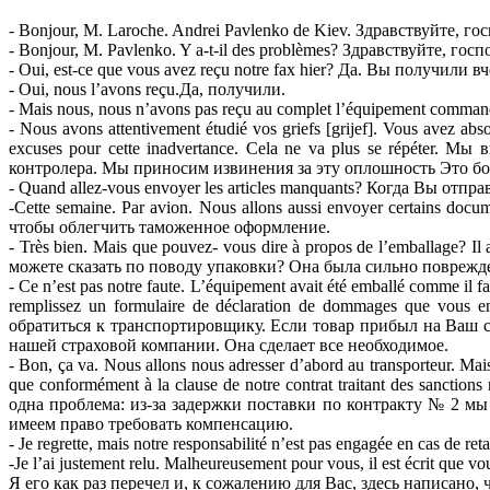
- Bonjour, M. Laroche. Andrei Pavlenko de Kiev. Здравствуйте,
- Bonjour, M. Pavlenko. Y a-t-il des problèmes? Здравствуйте, г
- Oui, est-ce que vous avez reçu notre fax hier? Да. Вы получили 
- Oui, nous l’avons reçu.Да, получили.
- Mais nous, nous n’avons pas reçu au complet l’équipement com
- Nous avons attentivement étudié vos griefs [grijef]. Vous avez ab
excuses pour cette inadvertance. Cela ne va plus se répéte
контролера. Мы приносим извинения за эту оплошность Это бо
- Quand allez-vous envoyer les articles manquants? Когда Вы отп
-Cette semaine. Par avion. Nous allons aussi envoyer certains d
чтобы облегчить таможенное оформление.
- Très bien. Mais que pouvez- vous dire à propos de l’emballage? 
можете сказать по поводу упаковки? Она была сильно поврежде
- Ce n’est pas notre faute. L’équipement avait été emballé comme il fa
remplissez un formulaire de déclaration de dommages que vous
обратиться к транспортировщику. Если товар прибыл на Ваш 
нашей страховой компании. Она сделает все необходимое.
- Bon, ça va. Nous allons nous adresser d’abord au transporteur. Mais
que conformément à la clause de notre contrat traitant des sanc
одна проблема: из-за задержки поставки по контракту № 2 м
имеем право требовать компенсацию.
- Je regrette, mais notre responsabilité n’est pas engagée en cas d
-Je l’ai justement relu. Malheureusement pour vous, il est écrit que v
Я его как раз перечел и, к сожалению для Вас, здесь написано