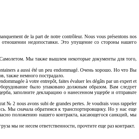
 manquement de la part de notre contrôleur. Nous vous présentons nos
вы в отношении недопоставки. Это упущение со стороны нашего
неделе. Самолетом. Мы также вышлем некоторые документы для того,
s containers a aussi été un peu endommagé. Очень хорошо. Но что Вы
в, также немного пострадало.
endommagée à votre entrepôt, faites évaluer les dégâts par un expert et
ина. Оборудование было упаковано должным образом. Вам следует
ерба, заполните декларацию о нанесенном ущербе и отправьте
ntrat № 2 nous avons subi de grandes pertes. Je voudrais vous rappeler
ворились. Мы сначала обратимся к транспортировщику. Но у нас еще
гласно положению нашего контракта, касающегося санкций, мы
держки груза мы не несем ответственности, прочтите еще раз контракт.