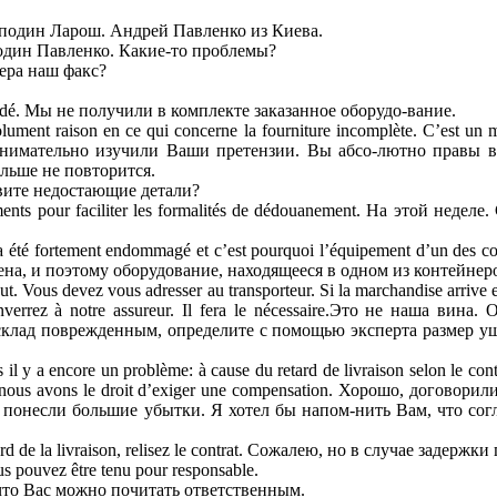
 господин Ларош. Андрей Павленко из Киева.
осподин Павленко. Какие-то проблемы?
вчера наш факс?
mandé. Мы не получили в комплекте заказанное оборудо-вание.
solument raison en ce qui concerne la fourniture incomplète. C’est un
r. Мы внимательно изучили Ваши претензии. Вы абсо-лютно пра
льше не повторится.
равите недостающие детали?
ocuments pour faciliter les formalités de dédouanement. На этой 
Il a été fortement endommagé et c’est pourquoi l’équipement d’un de
на, и поэтому оборудование, находящееся в одном из контейнеро
ut. Vous devez vous adresser au transporteur. Si la marchandise arrive 
 enverrez à notre assureur. Il fera le nécessaire.Это не наша в
склад поврежденным, определите с помощью эксперта размер ущ
 il y a encore un problème: à cause du retard de livraison selon le co
tions nous avons le droit d’exiger une compensation. Хорошо, дого
ы понесли большие убытки. Я хотел бы напом-нить Вам, что со
e retard de la livraison, relisez le contrat. Сожалею, но в случае за
ous pouvez être tenu pour responsable.
, что Вас можно почитать ответственным.