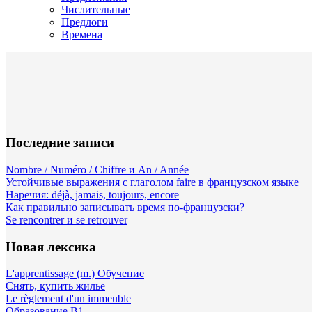
Числительные
Предлоги
Времена
Последние записи
Nombre / Numéro / Chiffre и An / Année
Устойчивые выражения с глаголом faire в французском языке
Наречия: déjà, jamais, toujours, encore
Как правильно записывать время по-французски?
Se rencontrer и se retrouver
Новая лексика
L'apprentissage (m.) Обучение
Снять, купить жилье
Le règlement d'un immeuble
Образование B1