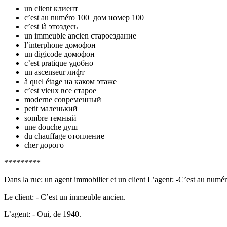
un client клиент
c’est au numéro 100 дом номер 100
c’est là этоздесь
un immeuble ancien староездание
l’interphone домофон
un digicode домофон
c’est pratique удобно
un ascenseur лифт
à quel étage на каком этаже
c’est vieux все старое
moderne современный
petit маленький
sombre темный
une douche душ
du chauffage отопление
cher дорого
*********
Dans la rue: un agent immobilier et un client L’agent: -C’est au numéro
Le client: - C’est un immeuble ancien.
L’agent: - Oui, de 1940.