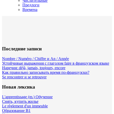
Числительные
Предлоги
Времена
Последние записи
Nombre / Numéro / Chiffre и An / Année
Устойчивые выражения с глаголом faire в французском языке
Наречия: déjà, jamais, toujours, encore
Как правильно записывать время по-французски?
Se rencontrer и se retrouver
Новая лексика
L'apprentissage (m.) Обучение
Снять, купить жилье
Le règlement d'un immeuble
Образование B1