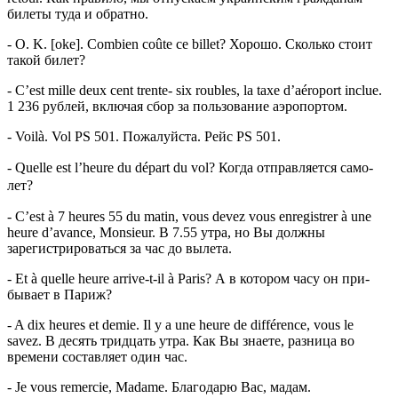
биле­ты туда и обратно.
- O. K. [oke]. Combien coûte ce billet? Хорошо. Сколько стоит
та­кой билет?
- C’est mille deux cent trente- six roubles, la taxe d’aéroport inclue.
1 236 рублей, включая сбор за пользование аэропортом.
- Voilà. Vol PS 501. Пожалуйста. Рейс PS 501.
- Quelle est l’heure du départ du vol? Когда отправляется само­
лет?
- C’est à 7 heures 55 du matin, vous devez vous enregistrer à une
heure d’avance, Monsieur. В 7.55 утра, но Вы должны
зарегистрироваться за час до вылета.
- Et à quelle heure arrive-t-il à Paris? А в котором часу он при­
бывает в Париж?
- A dix heures et demie. Il y a une heure de différence, vous le
savez. В десять тридцать утра. Как Вы знаете, разница во
времени составляет один час.
- Je vous remercie, Madame. Благодарю Вас, мадам.