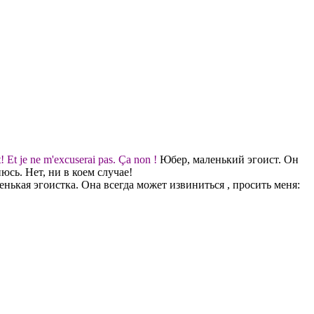
rt! Et je ne m'excuserai pas. Ça non !
Юбер, маленький эгоист. Он
сь. Нет, ни в коем случае!
нькая эгоистка. Она всегда может извиниться , просить меня: