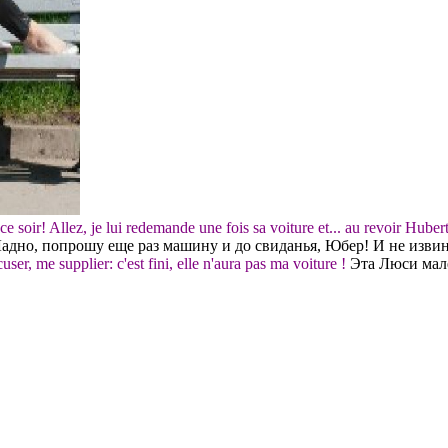
f ce soir! Allez, je lui redemande une fois sa voiture et... au revoir Hube
адно, попрошу еще раз машину и до свиданья, Юбер! И не извиню
user, me supplier: c'est fini, elle n'aura pas ma voiture !
Эта Люси мале