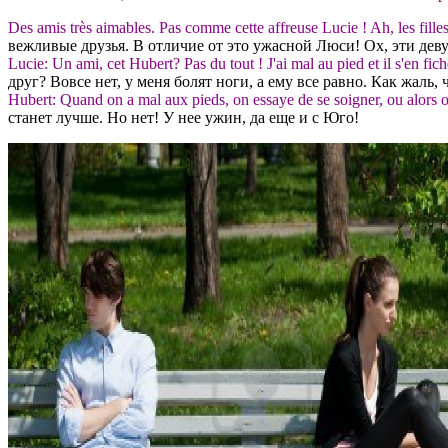
Des amis très aimables. Pas comme cette affreuse Lucie ! Ah, les filles
вежливые друзья. В отличие от это ужасной Люси! Ох, эти де
Lucie: Un ami, cet Hubert? Pas du tout ! J'ai mal au pied et il s'en f
друг? Вовсе нет, у меня болят ноги, а ему все равно. Как жаль,
Hubert: Quand on a mal aux pieds, on essaye de se soigner, ou alors on
станет лучше. Но нет! У нее ужин, да еще и с Юго!