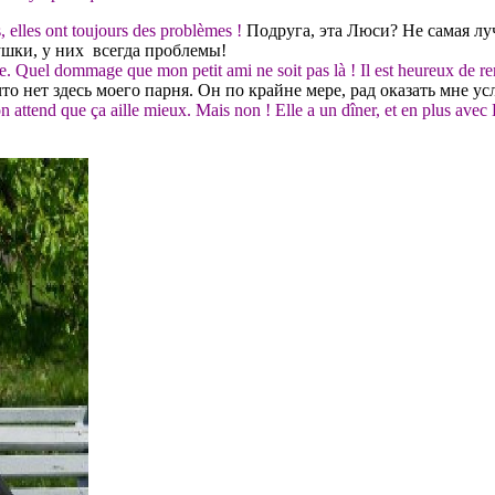
, elles ont toujours des problèmes !
Подруга, эта Люси? Не самая луч
вушки, у них всегда проблемы!
iche. Quel dommage que mon petit ami ne soit pas là ! Il est heureux de r
 что нет здесь моего парня. Он по крайне мере, рад оказать мне у
 attend que ça aille mieux. Mais non ! Elle a un dîner, et en plus avec