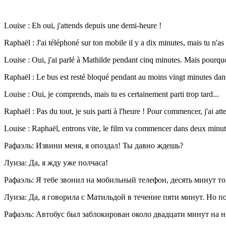
Louise : Eh oui, j'attends depuis une demi-heure !
Raphaël : J'ai téléphoné sur ton mobile il y a dix minutes, mais tu n'a
Louise : Oui, j'ai parlé à Mathilde pendant cinq minutes. Mais pourquoi
Raphaël : Le bus est resté bloqué pendant au moins vingt minutes dans u
Louise : Oui, je comprends, mais tu es certainement parti trop tard...
Raphaël : Pas du tout, je suis parti à l'heure ! Pour commencer, j'ai at
Louise : Raphaël, entrons vite, le film va commencer dans deux minut
Рафаэль: Извини меня, я опоздал! Ты давно ждешь?
Луиза: Да, я жду уже полчаса!
Рафаэль: Я тебе звонил на мобильный телефон, десять минут то
Луиза: Да, я говорила с Матильдой в течение пяти минут. Но п
Рафаэль: Автобус был заблокирован около двадцати минут на н