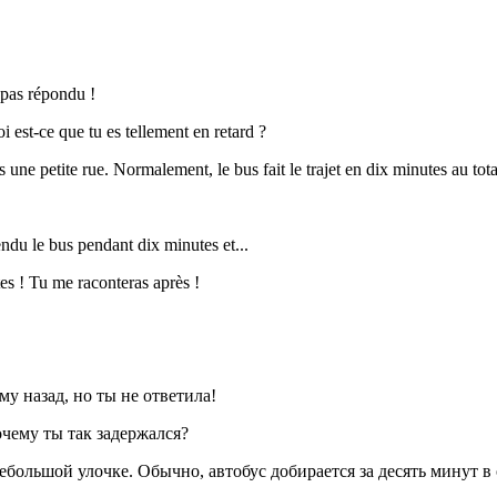
s pas répondu !
 est-ce que tu es tellement en retard ?
ne petite rue. Normalement, le bus fait le trajet en dix minutes au tota
tendu le bus pendant dix minutes et...
es ! Tu me raconteras après !
му назад, но ты не ответила!
очему ты так задержался?
ебольшой улочке. Обычно, автобус добирается за десять минут 