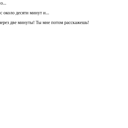
о...
с около десяти минут и...
 через две минуты! Ты мне потом расскажешь!