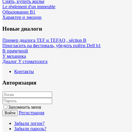
Снять, купить жилье
Le règlement d'un immeuble
Образование B1
Характер и эмоции
Новые диалоги
Пример диалога TEF и TEFAQ , séction B
Пригласить на фестиваль, убедить пойти Delf b1
В прачечной
У механика
Диалог У стоматолога
Контакты
Авторизация
Запомнить меня
Регистрация
Войти
Забыли логин?
Забыли пароль?