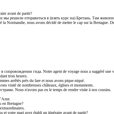
re avant de partir?
и мы решили отправиться в (взять курс на) Бретань. Там живоп
 la Normandie, nous avons décidé de mettre le cap sur la Bretagne. Des 
опровождении гида. Notre agent de voyage nous a suggéré une vis
nt trois heures.
 arrêtés près du fare et nous avons pique-niqué.
 visité de nombreuses châteaux, églises et monuments.
ми. Nous n'avons pas eu le temps de rendre visite à nos cousins.
’Azur.
u en Bretagne?
xtraordinaires.
otre mari avez établi un itinéraire avant de partir?