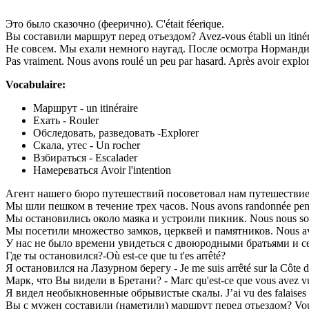
Это было сказочно (феерично). C'était féerique.
Вы составили маршрут перед отъездом? Avez-vous établi un itinérai
Не совсем. Мы ехали немного наугад. После осмотра Норманди
Pas vraiment. Nous avons roulé un peu par hasard. Après avoir exploré
Vocabulaire:
Маршрут - un itinéraire
Ехать - Rouler
Обследовать, разведовать -Explorer
Скала, утес - Un rocher
Взбираться - Escalader
Намереваться Avoir l'intention
Агент нашего бюро путешествий посоветовал нам путешествие в с
Мы шли пешком в течение трех часов. Nous avons randonnée penda
Мы остановились около маяка и устроили пикник. Nous nous sommes
Мы посетили множество замков, церквей и памятников. Nous avons
У нас не было времени увидеться с двоюродными братьями и сестра
Где ты остановился?-Où est-ce que tu t'es arrêté?
Я остановился на Лазурном берегу - Je me suis arrêté sur la Côte d
Марк, что Вы видели в Бретани? - Marc qu'est-ce que vous avez v
Я видел необыкновенные обрывистые скалы. J’ai vu des falaises e
Вы с мужен составили (наметили) маршрут перед отьездом? Vous et v