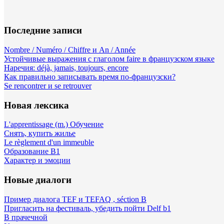
Последние записи
Nombre / Numéro / Chiffre и An / Année
Устойчивые выражения с глаголом faire в французском языке
Наречия: déjà, jamais, toujours, encore
Как правильно записывать время по-французски?
Se rencontrer и se retrouver
Новая лексика
L'apprentissage (m.) Обучение
Снять, купить жилье
Le règlement d'un immeuble
Образование B1
Характер и эмоции
Новые диалоги
Пример диалога TEF и TEFAQ , séction B
Пригласить на фестиваль, убедить пойти Delf b1
В прачечной