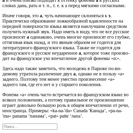
а
и очень близко подходит к оттенку фонемы
а
в русских
словах дань, рать и т. п., т. е. к а перед мягкими согласными.
Иначе говоря, это
а
, чуть начи­нающее склоняться к
э
.
Практически образование ложкообраз­ной вдавленности на
передней поверхности языка является наилучшим средством
получить нужный звук. Надо иметь в виду, что не все русские
произносят
а
одинаково, очень многие произносят его глубже,
оттягивая язык назад, и это явным образом не годится для
литературного французского языка. Также не годится для
французского и русское неударенное
а
, которое тоже произво­
дит на французское ухо впечатление другой фонемы «ɑ:».
Здесь надо также заметить, что молодежь в Париже по-ви­
димому утратила различение двух
а
, однако не в пользу «а»
заднего. Поэтому тем менее уместно произнесение «а»
заднего там, где его нет и у старшего поколения.
Фонема «а» очень часто встречается во французском языке во
всяких положениях, а потому правильное ее произношение
играет довольно большую роль в общем впечатлении от речи,
иностранца. Примеры: «ka-na-'da» Canada 'Канада’, «pa-na-
'ma» panama ’панама’, «pat» patte ‘лапа’.