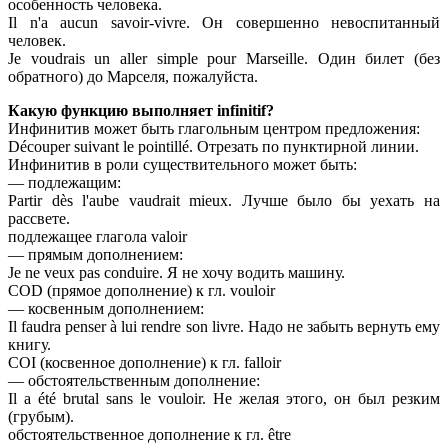
особенность человека.
Il n'a aucun savoir-vivre. Он совершенно невоспитанный
человек.
Je voudrais un aller simple pour Marseille. Один билет (без
обратного) до Марселя, пожалуйста.
Какую функцию выполняет infinitif?
Инфинитив может быть глагольным центром предложения:
Découper suivant le pointillé. Отрезать по пунктирной линии.
Инфинитив в роли существительного может быть:
— подлежащим:
Partir dès l'aube vaudrait mieux. Лучше было бы уехать на
рассвете.
подлежащее глагола valoir
— прямым дополнением:
Je ne veux pas conduire. Я не хочу водить машину.
COD (прямое дополнение) к гл. vouloir
— косвенным дополнением:
Il faudra penser à lui rendre son livre. Надо не забыть вернуть ему
книгу.
COI (косвенное дополнение) к гл. falloir
— обстоятельственным дополнение:
Il a été brutal sans le vouloir. Не желая этого, он был резким
(грубым).
обстоятельственное дополнение к гл. être