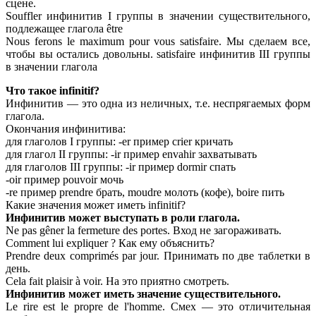
сцене.
Souffler инфинитив I группы в значении существительного,
подлежащее глагола être
Nous ferons le maximum pour vous satisfaire. Мы сделаем все,
чтобы вы остались довольны. satisfaire инфинитив III группы
в значении глагола
Что такое infinitif?
Инфинитив — это одна из неличных, т.е. неспрягаемых форм
глагола.
Окончания инфинитива:
для глаголов I группы: -еr пример crier кричать
для глагол II группы: -ir пример envahir захватывать
для глаголов III группы: -ir пример dormir спать
-oir пример pouvoir мочь
-rе пример prendre брать, moudre молоть (кофе), boire пить
Какие значения может иметь infinitif?
Инфинитив может выступать в роли глагола.
Ne pas gêner la fermeture des portes. Вход не загораживать.
Comment lui expliquer ? Как ему объяснить?
Prendre deux comprimés par jour. Принимать по две таблетки в
день.
Cela fait plaisir à voir. На это приятно смотреть.
Инфинитив может иметь значение существительного.
Le rire est le propre de l'homme. Смех — это отличительная