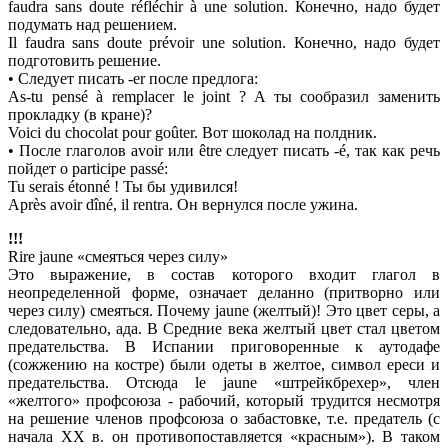
faudra sans doute réfléchir à une solution. Конечно, надо будет
подумать над решением.
Il faudra sans doute prévoir une solution. Конечно, надо будет
подготовить решение.
• Следует писать -еr после предлога:
As-tu pensé à remplacer le joint ? A ты сообразил заменить
прокладку (в кране)?
Voici du chocolat pour goûter. Вот шоколад на полдник.
• После глаголов avoir или être следует писать -é, так как речь
пойдет о participe passé:
Tu serais étonné ! Ты бы удивился!
Après avoir dîné, il rentra. Он вернулся после ужина.
!!!
Rire jaune «смеяться через силу»
Это выражение, в состав которого входит глагол в
неопределенной форме, означает деланно (притворно или
через силу) смеяться. Почему jaune (желтый)! Это цвет серы, а
следовательно, ада. В Средние века желтый цвет стал цветом
предательства. В Испании приговоренные к аутодафе
(сожжению на костре) были одеты в желтое, символ ереси и
предательства. Отсюда le jaune «штрейкбрехер», член
«желтого» профсоюза - рабочий, который трудится несмотря
на решение членов профсоюза о забастовке, т.е. предатель (с
начала XX в. он противопоставляется «красным»). В таком