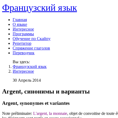
Французский язык
Главная
О языке
Интересное
Программы
Обучение по Скайпу
Репетитор
Спряжение глаголов
Переводчик
Вы здесь:
Французский язык
Интересное
30 Апрель 2014
Argent, синонимы и варианты
Argent, synonymes et variantes
Note préliminaire:
L'argent, la monnaie
, objet de convoitise de toute 