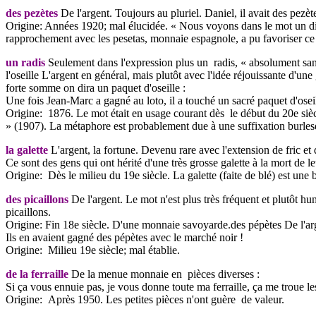
des pezètes
De l'argent. Toujours au pluriel. Daniel, il avait des pezèt
Origine: Années 1920; mal élucidée. « Nous voyons dans le mot un dimi
rapprochement avec les pesetas, monnaie espagnole, a pu favoriser ce d
un radis
Seulement dans l'expression plus un radis, « absolument sans
l'oseille L'argent en général, mais plutôt avec l'idée réjouissante d'un
forte somme on dira un paquet d'oseille :
Une fois Jean-Marc a gagné au loto, il a touché un sacré paquet d'oseil
Origine: 1876. Le mot était en usage courant dès le début du 20e sièc
» (1907). La métaphore est probablement due à une suffixation burles
la galette
L'argent, la fortune. Devenu rare avec l'extension de fric et
Ce sont des gens qui ont hérité d'une très grosse galette à la mort de le
Origine: Dès le milieu du 19e siècle. La galette (faite de blé) est une
des picaillons
De l'argent. Le mot n'est plus très fréquent et plutôt hu
picaillons.
Origine: Fin 18e siècle. D'une monnaie savoyarde.des pépètes De l'ar
Ils en avaient gagné des pépètes avec le marché noir !
Origine: Milieu 19e siècle; mal établie.
de la ferraille
De la menue monnaie en pièces diverses :
Si ça vous ennuie pas, je vous donne toute ma ferraille, ça me troue le
Origine: Après 1950. Les petites pièces n'ont guère de valeur.