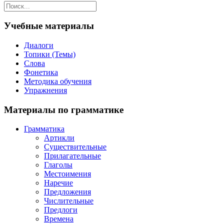
Учебные материалы
Диалоги
Топики (Темы)
Слова
Фонетика
Методика обучения
Упражнения
Материалы по грамматике
Грамматика
Артикли
Существительные
Прилагательные
Глаголы
Местоимения
Наречие
Предложения
Числительные
Предлоги
Времена