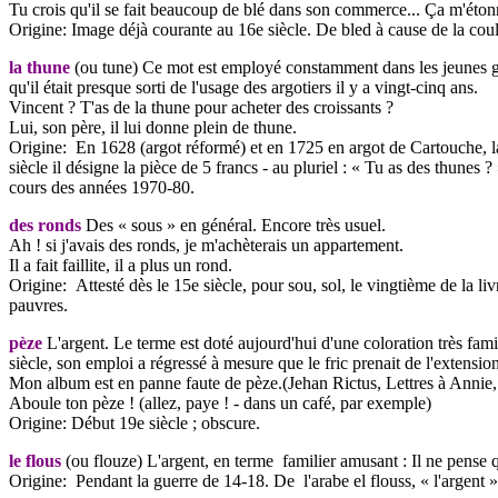
Tu crois qu'il se fait beaucoup de blé dans son commerce... Ça m'étonn
Origine: Image déjà courante au 16e siècle. De bled à cause de la coule
la thune
(ou tune) Ce mot est employé constamment dans les jeunes gén
qu'il était presque sorti de l'usage des argotiers il y a vingt-cinq ans.
Vincent ? T'as de la thune pour acheter des croissants ?
Lui, son père, il lui donne plein de thune.
Origine: En 1628 (argot réformé) et en 1725 en argot de Cartouche, la
siècle il désigne la pièce de 5 francs - au pluriel : « Tu as des thunes
cours des années 1970-80.
des ronds
Des « sous » en général. Encore très usuel.
Ah ! si j'avais des ronds, je m'achèterais un appartement.
Il a fait faillite, il a plus un rond.
Origine: Attesté dès le 15e siècle, pour sou, sol, le vingtième de la liv
pauvres.
pèze
L'argent. Le terme est doté aujourd'hui d'une coloration très fam
siècle, son emploi a régressé à mesure que le fric prenait de l'extensio
Mon album est en panne faute de pèze.(Jehan Rictus, Lettres à Annie
Aboule ton pèze ! (allez, paye ! - dans un café, par exemple)
Origine: Début 19e siècle ; obscure.
le flous
(ou flouze) L'argent, en terme familier amusant : Il ne pense 
Origine: Pendant la guerre de 14-18. De l'arabe el flouss, « l'argent »