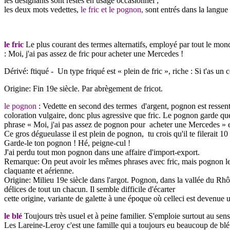
les désignants sont restés en usage occasionnel ;
les deux mots vedettes,
le fric et le pognon,
sont entrés dans la langue 
le fric
Le plus courant des termes alternatifs, employé par tout le monde
: Moi, j'ai pas assez de fric pour acheter une Mercedes !
Dérivé: ftiqué - Un type friqué est « plein de fric », riche : Si t'as un
Origine: Fin 19e siècle. Par abrègement de fricot.
le pognon
: Vedette en second des termes d'argent, pognon est ressent
coloration vulgaire, donc plus agressive que fric. Le pognon garde que
phrase « Moi, j'ai pas assez de pognon pour acheter une Mercedes » es
Ce gros dégueulasse il est plein de pognon, tu crois qu'il te filerait 10 
Garde-le ton pognon ! Hé, peigne-cul !
J'ai perdu tout mon pognon dans une affaire d'import-export.
Remarque: On peut avoir les mêmes phrases avec fric, mais pognon leur 
claquante et aérienne.
Origine: Milieu 19e siècle dans l'argot. Pognon, dans la vallée du Rhône
délices de tout un chacun. Il semble difficile d'écarter
cette origine, variante de galette à une époque où celleci est devenue u
le blé
Toujours très usuel et à peine familier. S'emploie surtout au sens
Les Lareine-Leroy c'est une famille qui a toujours eu beaucoup de blé