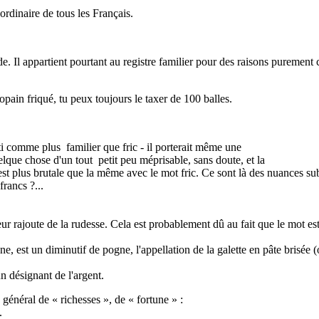
ordinaire de tous les Français.
. Il appartient pourtant au registre familier pour des raisons purement cu
 copain friqué, tu peux toujours le taxer de 100 balles.
i comme plus familier que fric - il porterait même une
lque chose d'un tout petit peu méprisable, sans doute, et la
t plus brutale que la même avec le mot fric. Ce sont là des nuances sub
francs ?...
rajoute de la rudesse. Cela est probablement dû au fait que le mot est 
, est un diminutif de pogne, l'appellation de la galette en pâte brisée (o
n désignant de l'argent.
 général de « richesses », de « fortune » :
.