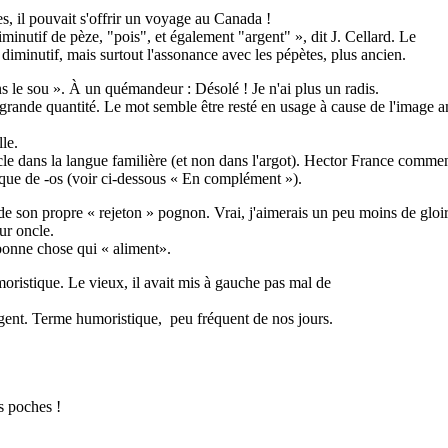
es, il pouvait s'offrir un voyage au Canada !
nutif de pèze, "pois", et également "argent" », dit J. Cellard. Le
iminutif, mais surtout l'assonance avec les pépètes, plus ancien.
 le sou ». À un quémandeur : Désolé ! Je n'ai plus un radis.
e grande quantité. Le mot semble être resté en usage à cause de l'image a
le.
le dans la langue familière (et non dans l'argot). Hector France commen
que de -os (voir ci-dessous « En complément »).
 de son propre « rejeton » pognon. Vrai, j'aimerais un peu moins de gloi
ur oncle.
 bonne chose qui « aliment».
moristique. Le vieux, il avait mis à gauche pas mal de
gent. Terme humoristique, peu fréquent de nos jours.
s poches !