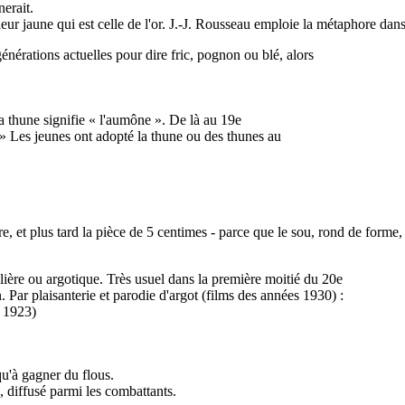
erait.
ur jaune qui est celle de l'or. J.-J. Rousseau emploie la métaphore dans 
érations actuelles pour dire fric, pognon ou blé, alors
 thune signifie « l'aumône ». De là au 19e
 ? » Les jeunes ont adopté la thune ou des thunes au
re, et plus tard la pièce de 5 centimes - parce que le sou, rond de forme, é
ilière ou argotique. Très usuel dans la première moitié du 20e
n. Par plaisanterie et parodie d'argot (films des années 1930) :
, 1923)
qu'à gagner du flous.
, diffusé parmi les combattants.