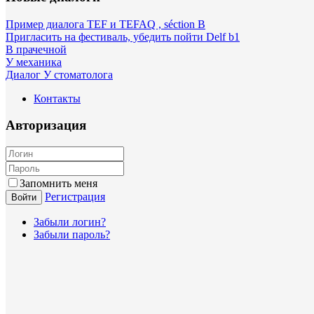
Пример диалога TEF и TEFAQ , séction B
Пригласить на фестиваль, убедить пойти Delf b1
В прачечной
У механика
Диалог У стоматолога
Контакты
Авторизация
Запомнить меня
Регистрация
Войти
Забыли логин?
Забыли пароль?