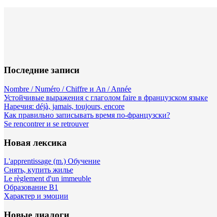
Последние записи
Nombre / Numéro / Chiffre и An / Année
Устойчивые выражения с глаголом faire в французском языке
Наречия: déjà, jamais, toujours, encore
Как правильно записывать время по-французски?
Se rencontrer и se retrouver
Новая лексика
L'apprentissage (m.) Обучение
Снять, купить жилье
Le règlement d'un immeuble
Образование B1
Характер и эмоции
Новые диалоги