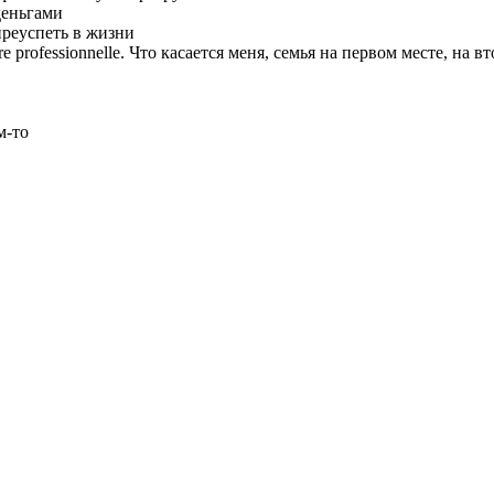
 деньгами
ы преуспеть в жизни
ière professionnelle. Что касается меня, семья на первом месте, на в
м-то