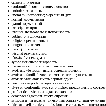
carrière f карьера
conformité f соответствие; сходство
intituler озаглавить
moral m настроение; моральный дух
normal нормальный
parmi нормальный
principe m принцип
profiter пользоваться; использовать
publier опубликовать
religieux религиозный
religion f религия
remarquer замечать
résultat результат; итог
réussite f успех; удача
symboliser символизировать
réussir sa vie преуспеть в своей жизни
avoir une vie réussi иметь успешную жизнь
avoir une famille heureuse иметь счастливую семью
avoir de vrais amis иметь верных друзей
une chose importante одна важная вещь
vivre en conformité avec ses principes moraux жить в со
profiter de la vie наслаждаться жизнью
demander également также спросить
symboliser la réussite символизировать успешную жизнь
faire une belle carrière professionnelle сделать успешную 