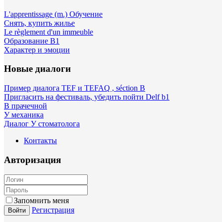
L'apprentissage (m.) Обучение
Снять, купить жилье
Le règlement d'un immeuble
Образование B1
Характер и эмоции
Новые диалоги
Пример диалога TEF и TEFAQ , séction B
Пригласить на фестиваль, убедить пойти Delf b1
В прачечной
У механика
Диалог У стоматолога
Контакты
Авторизация
Запомнить меня
Регистрация
Войти