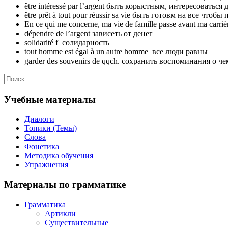
être intéressé par l’argent быть корыстным, интересоваться
être prêt à tout pour réussir sa vie быть готовм на все чтоб
En ce qui me concerne, ma vie de famille passe avant ma carr
dépendre de l’argent зависеть от денег
solidarité f солидарность
tout homme est égal à un autre homme все люди равны
garder des souvenirs de qqch. сохранить воспоминания о че
Учебные материалы
Диалоги
Топики (Темы)
Слова
Фонетика
Методика обучения
Упражнения
Материалы по грамматике
Грамматика
Артикли
Существительные