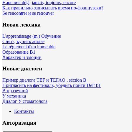
Наречия: déjà, jamais, toujours, encore
Как правильно записывать время по-французски?
Se rencontrer и se retrouver
Новая лексика
L'apprentissage (m.) Обучение
Снять, купить жилье
Le règlement d'un immeuble
Образование B1
Характер и эмоции
Новые диалоги
Пример диалога TEF и TEFAQ , séction B
Пригласить на фестиваль, убедить пойти Delf b1
В прачечной
У механика
Диалог У стоматолога
Контакты
Авторизация