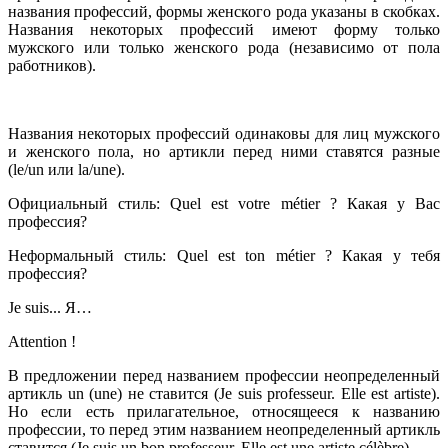
названия профессий, формы женского рода указаны в скобках.
Названия некоторых профессий имеют форму только
мужского или только женского рода (независимо от пола
работников).
Названия некоторых профессий одинаковы для лиц мужского
и женского пола, но артикли перед ними ставятся разные
(le/un или lа/une).
Официальный стиль: Quel est votre métier ? Какая у Вас
профессия?
Неформальный стиль: Quel est ton métier ? Какая у тебя
профессия?
Je suis... Я…
Attention !
В предложении перед названием профессии неопределенный
ар­тикль un (unе) не ставится (Je suis professeur. Elle est artiste).
Ho если есть прилагательное, относящееся к названию
профессии, то перед этим названием неопределенный артикль
ставится (Je suis un bon pro­fesseur. Elle est une artiste célèbre).