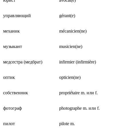
юрист
avocat(e)
управляющий
gérant(e)
механик
mécanicien(ne)
музыкант
musicien(ne)
медсестра (медбрат)
infirmier (infirmière)
оптик
opticien(ne)
собственник
propriétaire m. или f.
фотограф
photographe m. или f.
пилот
pilote m.