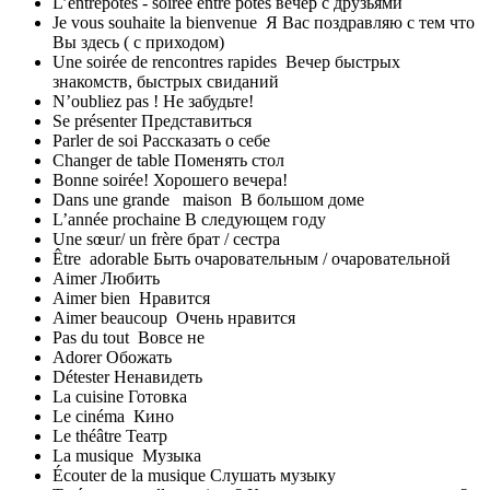
L’entrepotes - soirée entre potes вечер с друзьями
Je vous souhaite la bienvenue Я Вас поздравляю с тем что
Вы здесь ( с приходом)
Une soirée de rencontres rapides Вечер быстрых
знакомств, быстрых свиданий
N’oubliez pas ! Не забудьте!
Se présenter Представиться
Parler de soi Рассказать о себе
Changer de table Поменять стол
Bonne soirée! Хорошего вечера!
Dans une grande maison В большом доме
L’année prochaine В следующем году
Une sœur/ un frère брат / сестра
Être adorable Быть очаровательным / очаровательной
Aimer Любить
Aimer bien Нравится
Aimer beaucoup Очень нравится
Pas du tout Вовсе не
Adorer Обожать
Détester Ненавидеть
La cuisine Готовка
Le cinéma Кино
Le théâtre Театр
La musique Музыка
Écouter de la musique Слушать музыку