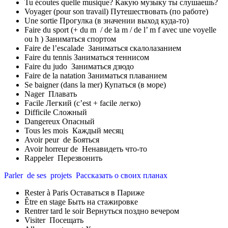
Tu écoutes quelle musique? Какую музыку ты слушаешь?
Voyager (pour son travail) Путешествовать (по работе)
Une sortie Прогулка (в значении выход куда-то)
Faire du sport (+ du m / de la m / de l’ m f avec une voyelle
ou h ) Заниматься спортом
Faire de l’escalade Заниматься скалолазанием
Faire du tennis Заниматься теннисом
Faire du judo Заниматься дзюдо
Faire de la natation Заниматься плаванием
Se baigner (dans la mer) Купаться (в море)
Nager Плавать
Facile Легкий (c’est + facile легко)
Difficile Сложный
Dangereux Опасный
Tous les mois Каждый месяц
Avoir peur de Бояться
Avoir horreur de Ненавидеть что-то
Rappeler Перезвонить
Parler de ses projets Рассказать о своих планах
Rester à Paris Оставаться в Париже
Être en stage Быть на стажировке
Rentrer tard le soir Вернуться поздно вечером
Visiter Посещать