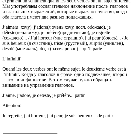
expriment un sentiment quand les deux verbes ont un sujet différent.
Мы употребляем сослагательное наклонение после глаголов
и глагольных выражений, которые выражают чувство, когда
оба глагола имеют два разных подлежащих.
J’aime(я хочу), j’adore(я очень хочу, досл. обожаю), je
déteste(ненавижу), je préfère(предпочитаю), je regrette
(сожалею)... / J’ai horreur (мне страшно), j’ai peur (боюсь)... / Je
suis heureux (я счастлив), triste (грустный), surpris (удивлен),
désolé (мне жаль), déçu (разочарован)... qu’il parte
L’infinitif
Quand les deux verbes ont le même sujet, le deuxième verbe est à
l’infinitif. Когда у глаголов в фразе одно подлежащее, второй
глагол в инфинитиве. В этом случае нужно обращать
внимание на управление глаголов.
J’aime, j’adore, je déteste, je préfère... partir.
Attention!
Je regrette, j’ai horreur, j’ai peur, je suis heureux... de partir.