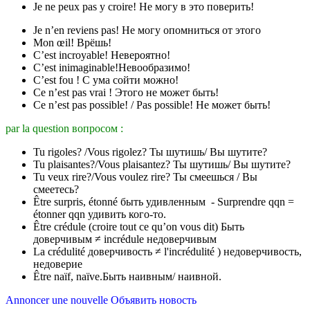
Je ne peux pas y croire! Не могу в это поверить!
Je n’en reviens pas! Не могу опомниться от этого
Mon œil! Врёшь!
C’est incroyable! Невероятно!
C’est inimaginable!Невообразимо!
C’est fou ! С ума сойти можно!
Ce n’est pas vrai ! Этого не может быть!
Ce n’est pas possible! / Pas possible! Не может быть!
par la question вопросом :
Tu rigoles? /Vous rigolez? Ты шутишь/ Вы шутите?
Tu plaisantes?/Vous plaisantez? Ты шутишь/ Вы шутите?
Tu veux rire?/Vous voulez rire? Ты смеешься / Вы
смеетесь?
Être surpris, étonné быть удивленным - Surprendre qqn =
étonner qqn удивить кого-то.
Être crédule (croire tout ce qu’on vous dit) Быть
доверчивым ≠ incrédule недоверчивым
La crédulité доверчивость ≠ l'incrédulité ) недоверчивость,
недоверие
Être naïf, naïve.Быть наивным/ наивной.
Annoncer une nouvelle Объявить новость