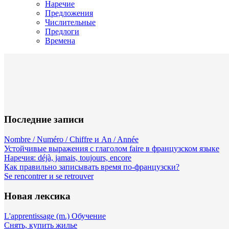
Наречие
Предложения
Числительные
Предлоги
Времена
Последние записи
Nombre / Numéro / Chiffre и An / Année
Устойчивые выражения с глаголом faire в французском языке
Наречия: déjà, jamais, toujours, encore
Как правильно записывать время по-французски?
Se rencontrer и se retrouver
Новая лексика
L'apprentissage (m.) Обучение
Снять, купить жилье