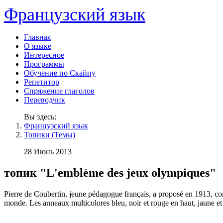
Французский язык
Главная
О языке
Интересное
Программы
Обучение по Скайпу
Репетитор
Спряжение глаголов
Переводчик
Вы здесь:
Французский язык
Топики (Темы)
28 Июнь 2013
топик "L'emblème des jeux olympiques"
Pierre de Coubertin, jeune pédagogue français, a proposé en 1913, c
monde. Les anneaux multicolores bleu, noir et rouge en haut, jaune et 