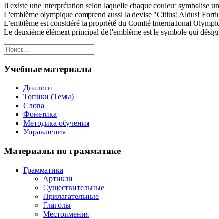
Il existe une interprétation selon laquelle chaque couleur symbolise un d
L'emblème olympique comprend aussi la devise "Citius! Aldus! Fortiu
L'emblème est considéré la propriété du Comité International Olympique
Le deuxième élément principal de l'emblème est le symbole qui désigne 
Учебные материалы
Диалоги
Топики (Темы)
Слова
Фонетика
Методика обучения
Упражнения
Материалы по грамматике
Грамматика
Артикли
Существительные
Прилагательные
Глаголы
Местоимения