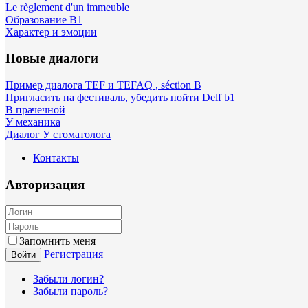
Le règlement d'un immeuble
Образование B1
Характер и эмоции
Новые диалоги
Пример диалога TEF и TEFAQ , séction B
Пригласить на фестиваль, убедить пойти Delf b1
В прачечной
У механика
Диалог У стоматолога
Контакты
Авторизация
Запомнить меня
Регистрация
Войти
Забыли логин?
Забыли пароль?