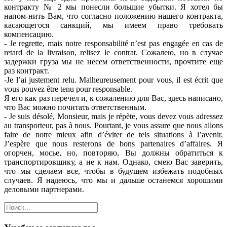
контракту № 2 мы понесли большие убытки. Я хотел бы
напом-нить Вам, что согласно положению нашего контракта,
касающегося санкций, мы имеем право требовать
компенсацию.
- Je regrette, mais notre responsabilité n’est pas engagée en cas de
retard de la livraison, relisez le contrat. Сожалею, но в случае
задержки груза мы не несем ответственности, прочтите еще
раз контракт.
-Je l’ai justement relu. Malheureusement pour vous, il est écrit que
vous pouvez être tenu pour responsable.
Я его как раз перечел и, к сожалению для Вас, здесь написано,
что Вас можно почитать ответственным.
- Je suis désolé, Monsieur, mais je répète, vous devez vous adressez
au transporteur, pas à nous. Pourtant, je vous assure que nous allons
faire de notre mieux afin d’éviter de tels situations à l’avenir.
J’espère que nous resterons de bons partenaires d’affaires. Я
огорчен, мосье, но, повторяю, Вы должны обратиться к
транспортировщику, а не к нам. Однако, смею Вас заверить,
что мы сделаем все, чтобы в будущем избежать подобных
случаев. Я надеюсь, что мы и дальше останемся хорошими
деловыми партнерами.