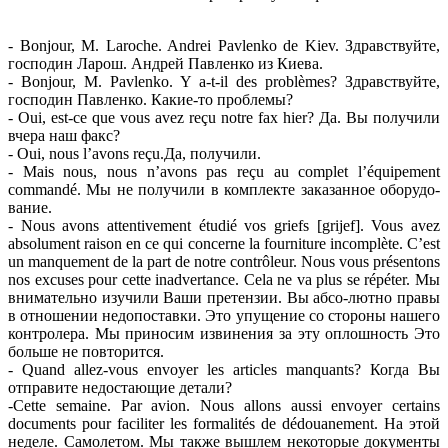
- Bonjour, M. Laroche. Andrei Pavlenko de Kiev. Здравствуйте,
господин Ларош. Андрей Павленко из Киева.
- Bonjour, M. Pavlenko. Y a-t-il des problèmes? Здравствуйте,
господин Павленко. Какие-то проблемы?
- Oui, est-ce que vous avez reçu notre fax hier? Да. Вы получили
вчера наш факс?
- Oui, nous l’avons reçu.Да, получили.
- Mais nous, nous n’avons pas reçu au complet l’équipement
commandé. Мы не получили в комплекте заказанное оборудо-
вание.
- Nous avons attentivement étudié vos griefs [grijef]. Vous avez
absolument raison en ce qui concerne la fourniture incomplète. C’est
un manquement de la part de notre contrôleur. Nous vous présentons
nos excuses pour cette inadvertance. Cela ne va plus se répéter. Мы
внимательно изучили Ваши претензии. Вы абсо-лютно правы
в отношении недопоставки. Это упущение со стороны нашего
контролера. Мы приносим извинения за эту оплошность Это
больше не повторится.
- Quand allez-vous envoyer les articles manquants? Когда Вы
отправите недостающие детали?
-Cette semaine. Par avion. Nous allons aussi envoyer certains
documents pour faciliter les formalités de dédouanement. На этой
неделе. Самолетом. Мы также вышлем некоторые документы