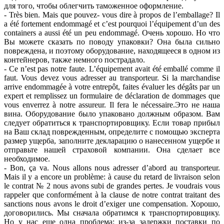
для того, чтобы облегчить таможенное оформление.
- Très bien. Mais que pouvez- vous dire à propos de l’emballage? Il
a été fortement endommagé et c’est pourquoi l’équipement d’un des
containers a aussi été un peu endommagé. Очень хорошо. Но что
Вы можете сказать по поводу упаковки? Она была сильно
повреждена, и поэтому оборудование, находящееся в одном из
контейнеров, также немного пострадало.
- Ce n’est pas notre faute. L’équipement avait été emballé comme il
faut. Vous devez vous adresser au transporteur. Si la marchandise
arrive endommagée à votre entrepôt, faites évaluer les dégâts par un
expert et remplissez un formulaire de déclaration de dommages que
vous enverrez à notre assureur. Il fera le nécessaire.Это не наша
вина. Оборудование было упаковано должным образом. Вам
следует обратиться к транспортировщику. Если товар прибыл
на Ваш склад поврежденным, определите с помощью эксперта
размер ущерба, заполните декларацию о нанесенном ущербе и
отправьте нашей страховой компании. Она сделает все
необходимое.
- Bon, ça va. Nous allons nous adresser d’abord au transporteur.
Mais il y a encore un problème: à cause du retard de livraison selon
le contrat № 2 nous avons subi de grandes pertes. Je voudrais vous
rappeler que conformément à la clause de notre contrat traitant des
sanctions nous avons le droit d’exiger une compensation. Хорошо,
договорились. Мы сначала обратимся к транспортировщику.
Но у нас еще одна проблема: из-за задержки поставки по