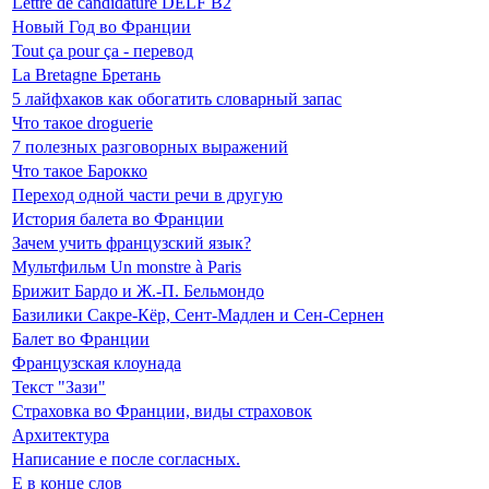
Lettre de candidature DELF B2
Новый Год во Франции
Tout ça pour ça - перевод
La Bretagne Бретань
5 лайфхаков как обогатить словарный запас
Что такое droguerie
7 полезных разговорных выражений
Что такое Барокко
Переход одной части речи в другую
История балета во Франции
Зачем учить французский язык?
Мультфильм Un monstre à Paris
Брижит Бардо и Ж.-П. Бельмондо
Базилики Сакре-Кёр, Сент-Мадлен и Сен-Сернен
Балет во Франции
Французская клоунада
Текст "Зази"
Страховка во Франции, виды страховок
Архитектура
Написание е после согласных.
Е в конце слов