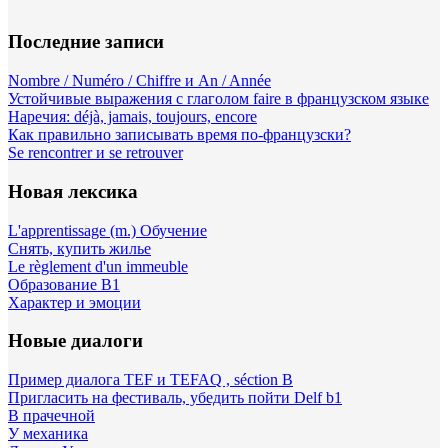
Последние записи
Nombre / Numéro / Chiffre и An / Année
Устойчивые выражения с глаголом faire в французском языке
Наречия: déjà, jamais, toujours, encore
Как правильно записывать время по-французски?
Se rencontrer и se retrouver
Новая лексика
L'apprentissage (m.) Обучение
Снять, купить жилье
Le règlement d'un immeuble
Образование B1
Характер и эмоции
Новые диалоги
Пример диалога TEF и TEFAQ , séction B
Пригласить на фестиваль, убедить пойти Delf b1
В прачечной
У механика