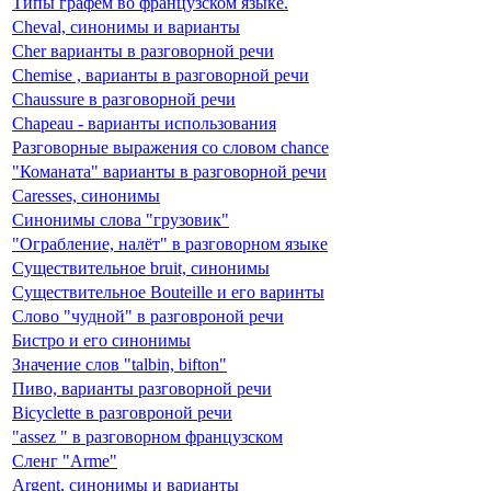
Типы графем во французском языке.
Cheval, синонимы и варианты
Cher варианты в разговорной речи
Chemise , варианты в разговорной речи
Chaussure в разговорной речи
Chapeau - варианты использования
Разговорные выражения со словом chance
"Команата" варианты в разговорной речи
Caresses, синонимы
Синонимы слова "грузовик"
"Ограбление, налёт" в разговорном языке
Существительное bruit, синонимы
Существительное Bouteille и его варинты
Слово "чудной" в разговроной речи
Бистро и его синонимы
Значение слов "talbin, bifton"
Пиво, варианты разговорной речи
Bicyclette в разговроной речи
"assez " в разговорном французском
Сленг "Arme"
Argent, синонимы и варианты