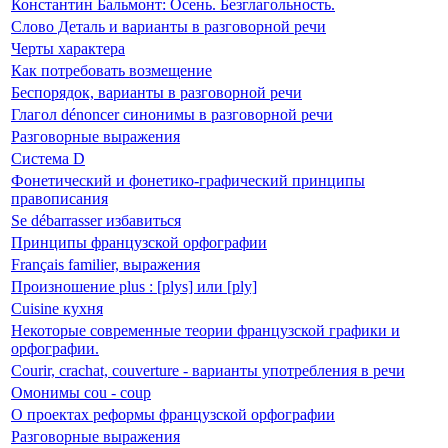
Константин Бальмонт: Осень. Безглагольность.
Слово Деталь и варианты в разговорной речи
Черты характера
Как потребовать возмещение
Беспорядок, варианты в разговорной речи
Глагол dénoncer синонимы в разговорной речи
Разговорные выражения
Система D
Фонетический и фонетико-графический принципы
правописания
Se débarrasser избавиться
Принципы французской орфографии
Français familier, выражения
Произношение plus : [plys] или [ply]
Cuisine кухня
Некоторые современные теории французской графики и
орфографии.
Courir, crachat, couverture - варианты употребления в речи
Омонимы cou - coup
О проектах реформы французской орфографии
Разговорные выражения