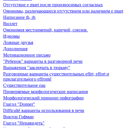
Отсутствие е muet после произносимых согласных
Омонимы, различающиеся отсутствием или наличием е muet
Написание th, rh
Виллет
Омонимия местоимений, наречий, союзов.
Идиомы
Ложные друзья
Дополнения
Мотивационное письмо
"Ребенок" варианты в разговорной речи
Выражения "заключать в тюрьму"
Разговорные варианты существительных effet, effort и
прилагательного effronté
Существительное eau
Проверяемые морфологические написания
Морфологический принцип орфографии
Глагол "Donner"
Difficulté варианты использования в речи
Виктор Гофман
Глагол "Ненавидеть"