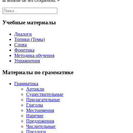
la semelle de ses croquenots. »
Учебные материалы
Диалоги
Топики (Темы)
Слова
Фонетика
Методика обучения
Упражнения
Материалы по грамматике
Грамматика
Артикли
Существительные
Прилагательные
Глаголы
Местоимения
Наречие
Предложения
Числительные
Предлоги