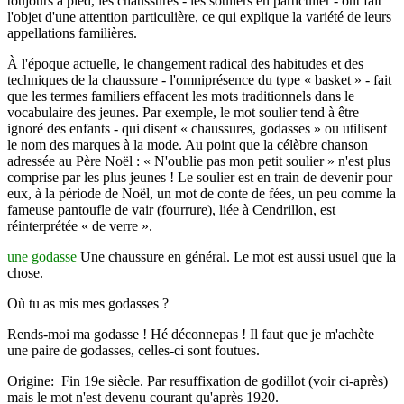
toujours à pied, les chaussures - les souliers en particulier - ont fait
l'objet d'une attention particulière, ce qui explique la variété de leurs
appellations fami­lières.
À l'époque actuelle, le changement radical des habitudes et des
techniques de la chaussure - l'omniprésence du type « basket » - fait
que les termes familiers effacent les mots traditionnels dans le
vocabulaire des jeunes. Par exemple, le mot soulier tend à être
ignoré des enfants - qui disent « chaussures, godasses » ou utilisent
le nom des marques à la mode. Au point que la célèbre chanson
adressée au Père Noël : « N'oublie pas mon petit soulier » n'est plus
comprise par les plus jeunes ! Le soulier est en train de devenir pour
eux, à la période de Noël, un mot de conte de fées, un peu comme la
fameuse pantoufle de vair (fourrure), liée à Cendrillon, est
réinterpré­tée « de verre ».
une godasse
Une chaussure en général. Le mot est aussi usuel que la
chose.
Où tu as mis mes godasses ?
Rends-moi ma godasse ! Hé déconnepas ! Il faut que je m'achète
une paire de godasses, celles-ci sont foutues.
Origine: Fin 19e siècle. Par resuffixation de godillot (voir ci-après)
mais le mot n'est devenu courant qu'après 1920.