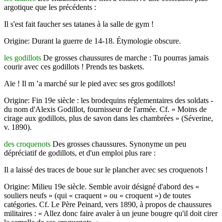
argotique que les précédents :
Il s'est fait faucher ses tatanes à la salle de gym !
Origine: Durant la guerre de 14-18. Étymologie obscure.
les godillots
De grosses chaussures de marche : Tu pourras jamais
courir avec ces godillots ! Prends tes baskets.
Aïe ! Il m ’a marché sur le pied avec ses gros godillots!
Origine: Fin 19e siècle : les brodequins réglementaires des soldats -
du nom d'Alexis Godillot, fournisseur de l'armée. Cf. « Moins de
cirage aux godillots, plus de savon dans les chambrées » (Séverine,
v. 1890).
des croquenots
Des grosses chaussures. Syno­nyme un peu
dépréciatif de godillots, et d'un emploi plus rare :
Il a laissé des traces de boue sur le plancher avec ses croquenots !
Origine: Milieu 19e siècle. Semble avoir désigné d'abord des «
souliers neufs » (qui « craquent » ou « croquent ») de toutes
catégories. Cf. Le Père Peinard, vers 1890, à propos de chaussures
militaires : « Allez donc faire avaler à un jeune bougre qu'il doit cirer