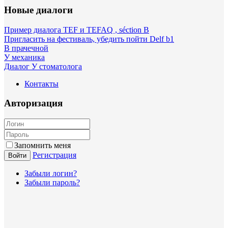
Новые диалоги
Пример диалога TEF и TEFAQ , séction B
Пригласить на фестиваль, убедить пойти Delf b1
В прачечной
У механика
Диалог У стоматолога
Контакты
Авторизация
Запомнить меня
Регистрация
Войти
Забыли логин?
Забыли пароль?