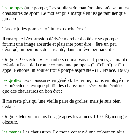
les pompes
(une pompe) Les souliers de manière plus précise ou les
chaussures de sport. Le mot est plus marqué en usage familier que
godasse :
T'as de jolies pompes, où tu les as achetées ?
Remarque: L'expression dérivée marcher à côté de ses pompes
fournit une image absurde et plaisante pour dire « être un peu
dérangé, un peu hors de la réalité, dans un rêve permanent ».
Origine 19e siècle : « les souliers en mauvais état, percés, aspirant et
refoulant l'eau de la route comme une pompe » (J. Cellard). « On
appelle encore un soulier troué pompe aspirante» (H. France, 1907).
les grolles
Les chaussures en général. Le terme, moins employé que
les précédents, évoque plutôt des chaussures usées, voire éculées,
que des chaussures en bon état :
Il me reste plus qu 'une vieille paire de grolles, mais je suis bien
dedans.
Origine:
Mot venu dans l'usage après les années 1910. Étymologie
obscure.
les tatanes
Les chaussures. Le mot a conservé une coloration plus