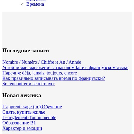
Времена
Последние записи
Nombre / Numéro / Chiffre и An / Année
Устойчивые выражения с глаголом faire в французском языке
Наречия: déjà, jamais, toujours, encore
Как правильно записывать время по-французски?
Se rencontrer и se retrouver
Новая лексика
L'apprentissage (m.) Обучение
Снять, купить жилье
Le règlement d'un immeuble
Образование B1
Характер и эмоции