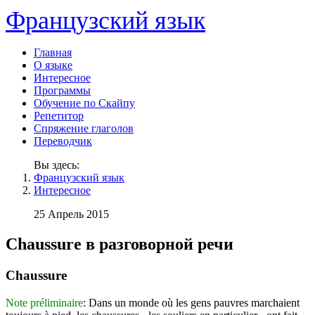
Французский язык
Главная
О языке
Интересное
Программы
Обучение по Скайпу
Репетитор
Спряжение глаголов
Переводчик
Вы здесь:
Французский язык
Интересное
25 Апрель 2015
Chaussure в разговорной речи
Chaussure
Note préliminaire
: Dans un monde où les gens pauvres marchaient