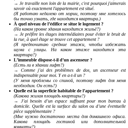
→
Je travaille non loin de la mairie, c'est pourquoi j'aimerais
savoir où exactement l'appartement est situé.
(Я работаю недалеко от мэрии, поэтому мне хотелось
бы точно узнать, где находится квартира.)
À quel niveau de l’édifice se situe le logement ?
(На каком уровне здания находится жильё?)
→
Je préfère les étages intermédiaires pour éviter le bruit de
la rue, à quel étage se trouve cet appartement ?
(Я предпочитаю средние этажи, чтобы избежать
шума с улицы. На каком этаже находится эта
квартира?)
L’immeuble dispose-t-il d’un ascenseur ?
(Есть ли в здании лифт?)
→
Comme j’ai des problèmes de dos, un ascenseur est
indispensable pour moi. Y en a-t-il un ?
(У меня проблемы со спиной, поэтому лифт для меня
необходим. Он есть?)
Quelle est la superficie habitable de l’appartement ?
(Какова жилая площадь квартиры?)
→
J’ai besoin d’un espace suffisant pour mon bureau à
domicile. Quelle est la surface du salon ou d’une éventuelle
pièce supplémentaire ?
(Мне нужно достаточно места для домашнего офиса.
Какова площадь гостиной или дополнительной
комнаты?)