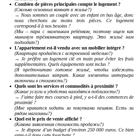
Combien de pièces principales compte le logement ?
(Сколько основных комнат в жилье?)
→
Nous sommes un couple avec un enfant en bas âge, donc
nous cherchons au moins trois pièces. Ce logement
correspond-il à nos besoins ?
(Мы – пара с маленьким ребёнком, поэтому ищем как
минимум трёхкомнатную квартиру. Это жильё нам
подходит?)
L’appartement est-il vendu avec un mobilier intégré ?
(Квартира продаётся с встроенной мебелью?)
→
Je préfère un logement clé en main pour éviter les frais
supplémentaires. Quels équipements sont inclus ?
(Я предпочитаю готовое жильё, чтобы избежать
дополнительных затрат. Какие элементы интерьера
включены в стоимость?)
Quels sont les services et commodités à proximité ?
(Какие услуги и удобства находятся поблизости?)
→
J’aime faire mes courses à pied, y a-t-il des commerces de
proximité ?
(Мне нравится ходить за покупками пешком. Есть ли
рядом магазины?)
Quel est le prix de vente affiché ?
(Какова заявленная стоимость продажи?)
→
Je dispose d’un budget d’environ 250 000 euros. Ce bien
entre-t-il dans cette fourchette ?