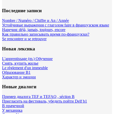
Последние записи
Nombre / Numéro / Chiffre и An / Année
Устойчивые выражения с глаголом faire в французском языке
Наречия: déjà, jamais, toujours, encore
Как правильно записывать время по-французски?
Se rencontrer и se retrouver
Новая лексика
L'apprentissage (m.) Обучение
Снять, купить жилье
Le règlement d'un immeuble
Образование B1
Характер и эмоции
Новые диалоги
Пример диалога TEF и TEFAQ , séction B
Пригласить на фестиваль, убедить пойти Delf b1
В прачечной
У механика