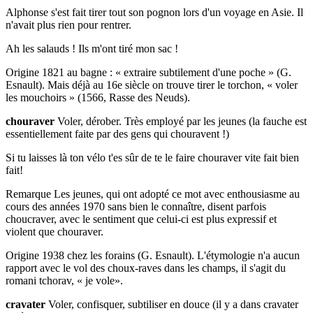
Alphonse s'est fait tirer tout son pognon lors d'un voyage en Asie. Il
n'avait plus rien pour rentrer.
Ah les salauds ! Ils m'ont tiré mon sac !
Origine 1821 au bagne : « extraire subtilement d'une poche » (G.
Esnault). Mais déjà au 16e siècle on trouve tirer le torchon, « voler
les mouchoirs » (1566, Rasse des Neuds).
chouraver
Voler, dérober. Très employé par les jeunes (la fauche est
essentiellement faite par des gens qui chouravent !)
Si tu laisses là ton vélo t'es sûr de te le faire chouraver vite fait bien
fait!
Remarque Les jeunes, qui ont adopté ce mot avec enthousiasme au
cours des années 1970 sans bien le connaître, disent parfois
choucraver, avec le sentiment que celui-ci est plus expressif et
violent que chouraver.
Origine 1938 chez les forains (G. Esnault). L'étymologie n'a aucun
rapport avec le vol des choux-raves dans les champs, il s'agit du
romani tchorav, « je vole».
cravater
Voler, confisquer, subtiliser en douce (il y a dans cravater