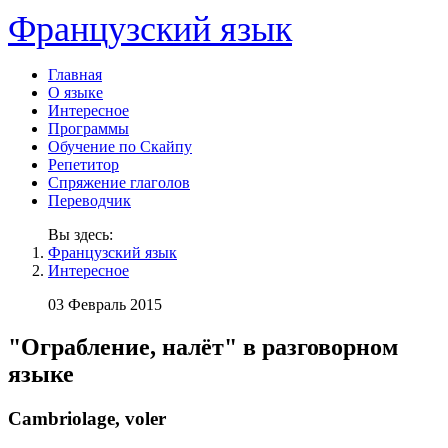
Французский язык
Главная
О языке
Интересное
Программы
Обучение по Скайпу
Репетитор
Спряжение глаголов
Переводчик
Вы здесь:
Французский язык
Интересное
03 Февраль 2015
"Ограбление, налёт" в разговорном
языке
Cambriolage, voler