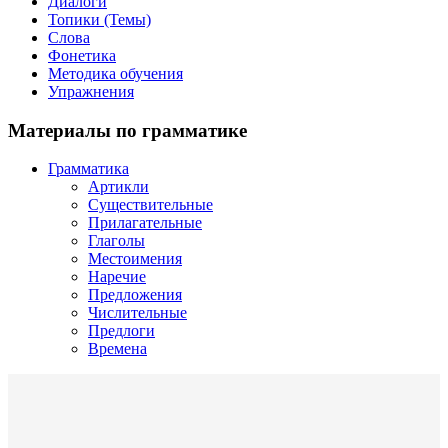
Диалоги
Топики (Темы)
Слова
Фонетика
Методика обучения
Упражнения
Материалы по грамматике
Грамматика
Артикли
Существительные
Прилагательные
Глаголы
Местоимения
Наречие
Предложения
Числительные
Предлоги
Времена