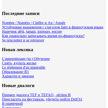
Последние записи
Nombre / Numéro / Chiffre и An / Année
Устойчивые выражения с глаголом faire в французском языке
Наречия: déjà, jamais, toujours, encore
Как правильно записывать время по-французски?
Se rencontrer и se retrouver
Новая лексика
L'apprentissage (m.) Обучение
Снять, купить жилье
Le règlement d'un immeuble
Образование B1
Характер и эмоции
Новые диалоги
Пример диалога TEF и TEFAQ , séction B
Пригласить на фестиваль, убедить пойти Delf b1
В прачечной
У механика