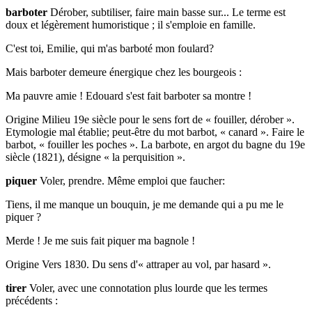
barboter
Dérober, subtiliser, faire main basse sur... Le terme est
doux et légèrement humoristique ; il s'emploie en famille.
C'est toi, Emilie, qui m'as barboté mon foulard?
Mais barboter demeure énergique chez les bourgeois :
Ma pauvre amie ! Edouard s'est fait barboter sa montre !
Origine Milieu 19e siècle pour le sens fort de « fouiller, dérober ».
Etymologie mal établie; peut-être du mot barbot, « canard ». Faire le
barbot, « fouiller les poches ». La barbote, en argot du bagne du 19e
siècle (1821), désigne « la perquisition ».
piquer
Voler, prendre. Même emploi que faucher:
Tiens, il me manque un bouquin, je me demande qui a pu me le
piquer ?
Merde ! Je me suis fait piquer ma bagnole !
Origine Vers 1830. Du sens d'« attraper au vol, par hasard ».
tirer
Voler, avec une connotation plus lourde que les termes
précédents :