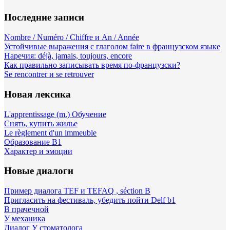
Последние записи
Nombre / Numéro / Chiffre и An / Année
Устойчивые выражения с глаголом faire в французском языке
Наречия: déjà, jamais, toujours, encore
Как правильно записывать время по-французски?
Se rencontrer и se retrouver
Новая лексика
L'apprentissage (m.) Обучение
Снять, купить жилье
Le règlement d'un immeuble
Образование B1
Характер и эмоции
Новые диалоги
Пример диалога TEF и TEFAQ , séction B
Пригласить на фестиваль, убедить пойти Delf b1
В прачечной
У механика
Диалог У стоматолога