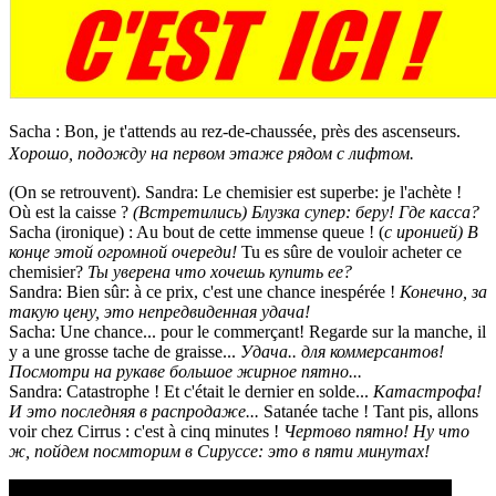
Sacha : Bon, je t'attends au rez-de-chaussée, près des ascenseurs.
Хорошо, подожду на первом этаже рядом с лифтом.
(On se retrouvent). Sandra: Le chemisier est superbe: je l'achète !
Où est la caisse ?
(Встретились) Блузка супер: беру! Где касса?
Sacha (ironique) : Au bout de cette immense queue ! (
с иронией) В
конце этой огромной очереди!
Tu es sûre de vouloir acheter ce
chemisier?
Ты уверена что хочешь купить ее?
Sandra: Bien sûr: à ce prix, c'est une chance inespérée !
Конечно, за
такую цену, это непредвиденная удача!
Sacha: Une chance... pour le commerçant! Regarde sur la manche, il
y a une grosse tache de graisse...
Удача.. для коммерсантов!
Посмотри на рукаве большое жирное пятно...
Sandra: Catastrophe ! Et c'était le dernier en solde...
Катастрофа!
И это последняя в распродаже...
Satanée tache ! Tant pis, allons
voir chez Cirrus : c'est à cinq minutes !
Чертово пятно! Ну что
ж, пойдем посмторим в Сируссе: это в пяти минутах!