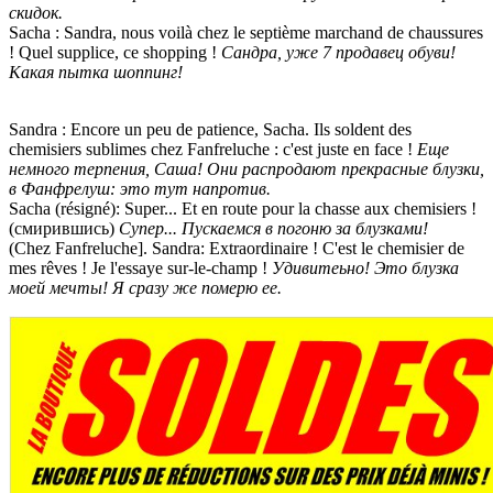
скидок.
Sacha : Sandra, nous voilà chez le septième marchand de chaussures
! Quel supplice, ce shopping !
Сандра, уже 7 продавец обуви!
Какая пытка шоппинг!
Sandra : Encore un peu de patience, Sacha. Ils soldent des
chemisiers sublimes chez Fanfreluche : c'est juste en face !
Еще
немного терпения, Саша! Они распродают прекрасные блузки,
в Фанфрелуш: это тут напротив.
Sacha (résigné): Super... Et en route pour la chasse aux chemisiers !
(смирившись)
Супер... Пускаемся в погоню за блузками!
(Chez Fanfreluche]. Sandra: Extraordinaire ! C'est le chemisier de
mes rêves ! Je l'essaye sur-le-champ !
Удивитеьно! Это блузка
моей мечты! Я сразу же померю ее.