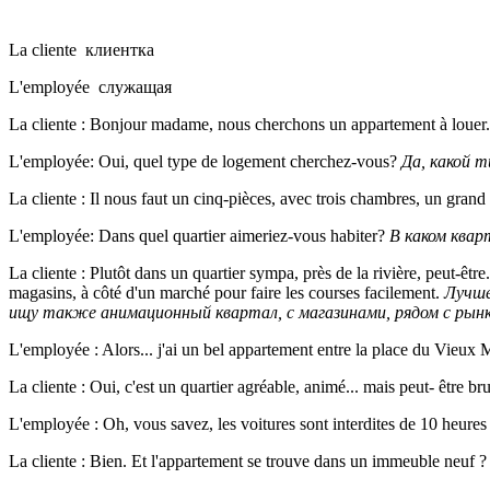
La cliente клиентка
L'employée служащая
La cliente : Bonjour madame, nous cherchons un apparte­ment à louer
L'employée: Oui, quel type de logement cherchez-vous?
Да, какой 
La cliente : Il nous faut un cinq-pièces, avec trois chambres, un grand
L'employée: Dans quel quartier aimeriez-vous habiter?
В каком ква
La cliente : Plutôt dans un quartier sympa, près de la rivière, peut-êt
magasins, à côté d'un marché pour faire les courses facilement.
Лучше
ищу также анимационный квартал, с магазинами, рядом с рынк
L'employée : Alors... j'ai un bel appartement entre la place du Vieux 
La cliente : Oui, c'est un quartier agréable, animé... mais peut- être b
L'employée : Oh, vous savez, les voitures sont interdites de 10 heures
La cliente : Bien. Et l'appartement se trouve dans un immeuble neuf 