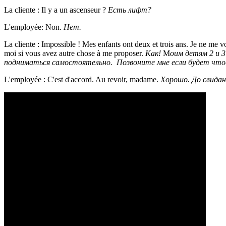
La cliente : Il y a un ascenseur ?
Есть лифт?
L'employée: Non.
Нет.
La cliente : Impossible ! Mes enfants ont deux et trois ans. Je ne me
moi si vous avez autre chose à me proposer.
Как!
М
оим детям 2 и 3
подниматься самостоятельно. Позвоните мне если будет что-
L'employée : C'est d'accord. Au revoir, madame.
Хорошо. До свидан