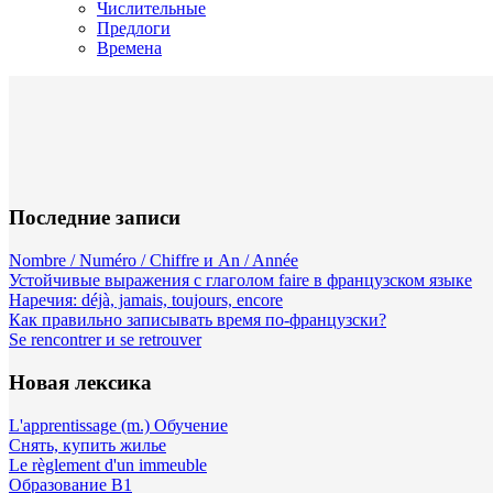
Числительные
Предлоги
Времена
Последние записи
Nombre / Numéro / Chiffre и An / Année
Устойчивые выражения с глаголом faire в французском языке
Наречия: déjà, jamais, toujours, encore
Как правильно записывать время по-французски?
Se rencontrer и se retrouver
Новая лексика
L'apprentissage (m.) Обучение
Снять, купить жилье
Le règlement d'un immeuble
Образование B1