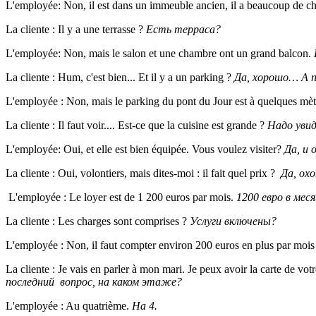
L'employée: Non, il est dans un immeuble ancien, il a beau­coup de 
La cliente : Il y a une terrasse ?
Есть терраса?
L'employée: Non, mais le salon et une chambre ont un grand balcon.
La cliente : Hum, c'est bien... Et il y a un parking ?
Да, хорошо… А п
L'employée : Non, mais le parking du pont du Jour est à quelques mèt
La cliente : Il faut voir.... Est-ce que la cuisine est grande ?
Надо уви
L'employée: Oui, et elle est bien équipée. Vous voulez visiter?
Да, и
La cliente : Oui, volontiers, mais dites-moi : il fait quel prix ?
Да, ох
L'employée : Le loyer est de 1 200 euros par mois.
1200 евро в мес
La cliente : Les charges sont comprises ?
Услуги включены?
L'employée : Non, il faut compter environ 200 euros en plus par mois
La cliente : Je vais en parler à mon mari. Je peux avoir la carte de vo
последний вопрос, на каком этаже?
L'employée : Au quatrième.
На 4.