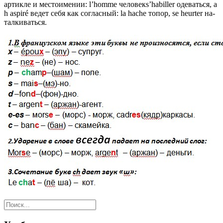
артик­ле и местоимении: l’homme человекs’habiller одеваться, a
h aspiré ведет себя как согласный: la hache топор, se heurter на­
талкиваться.