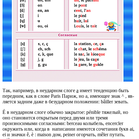
Так, например, в неударном слоге
а
имеет тенденцию быть
передним, как в слове Paris Париж, но а, имеющее знак ^ , яв­
ляется задним даже в безударном положении: bâiller зевать.
É в неударном слоге обычно закрытое: pénible тяжелый, но
оно становится открытым перед двумя или тремя
произносимыми согласными: berceau колыбель, encercler
окружить или, когда в написании имеются сочетания букв ai,
ei и значки ê, è : maison дом, peiner огорчать, mêler путать,