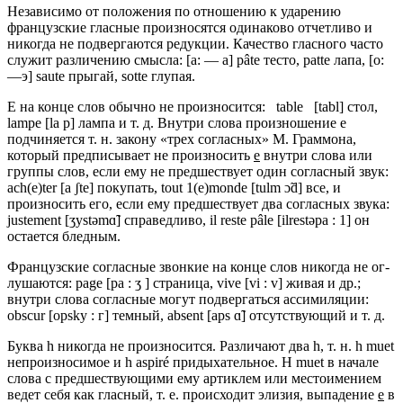
Независимо от положения по отношению к ударению
француз­ские гласные произносятся одинаково отчетливо и
никогда не подвергаются редукции. Качество гласного часто
служит разли­чению смысла: [а: — a] pâte тесто, patte лапа, [о:
—э] saute пры­гай, sotte глупая.
Е на конце слов обычно не произносится: table [tabl] стол,
lampe [la р] лампа и т. д. Внутри слова произношение е
подчиняется т. н. закону «трех согласных» М. Граммона,
который предписывает не произносить
е
внутри слова или
группы слов, если ему не предшествует один согласный звук:
ach(e)ter [a ʃte] покупать, tout 1(e)monde [tulm ɔ̃d] все, и
произносить его, если ему предшествует два согласных звука:
justement [ʒystəmɑ̃] справед­ливо, il reste pâle [ilrestəpa : 1] он
остается бледным.
Французские согласные звонкие на конце слов никогда не ог­
лушаются: page [ра : ʒ ] страница, vive [vi : v] живая и др.;
внутри слова согласные могут подвергаться ассимиляции:
obscur [opsky : г] темный, absent [aps ɑ̃] отсутствующий и т. д.
Буква h никогда не произносится. Различают два h, т. н. h muet
непроизносимое и h aspiré придыхательное. H muet в начале
слова с предшествующими ему артиклем или местоимением
ведет себя как гласный, т. е. происходит элизия, выпадение
е
в