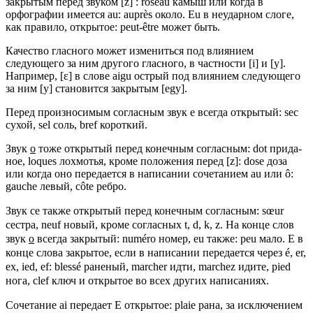
закрытым перед звуком [z] : roseau камыш или когда в
орфографии имеется au: auprès около. Eu в неударном слоге,
как правило, открытое: peut-être может быть.
Качество гласного может измениться под влиянием
следующе­го за ним другого гласного, в частности [i] и [у].
Например, [ɛ] в слове aigu острый под влиянием следующего
за ним [у] стано­вится закрытым [egy].
Перед произносимым согласным звук е всегда открытый: sec
сухой, sel соль, bref короткий.
Звук
о
тоже открытый перед конечным согласным: dot прида­
ное, loques лохмотья, кроме положения перед [z]: dose доза
или когда оно передается в написании сочетанием au или ô:
gauche ле­вый, côte ребро.
Звук се также открытый перед конечным согласным: sœur
сестра, neuf новый, кроме согласных t, d, k, z. На конце слов
звук
о
всегда закрытый: numéro номер, eu также: peu мало. Е в
конце слова закрытое, если в написании передается через é, еr,
ex, ied, ef: blessé раненый, marcher идти, marchez идите, pied
нога, clef ключ и открытое во всех других написаниях.
Сочетание ai передает Е открытое: plaie рана, за исключением