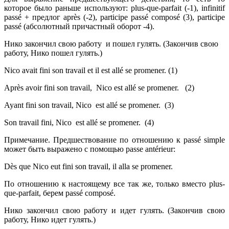
которое было раньше используют: plus-que-parfait (-1), infinitif
passé + предлог après (-2), participe passé composé (3), participe
passé (абсолютный причастный оборот -4).
Нико закончил свою работу и пошел гулять. (Закончив свою
работу, Нико пошел гулять.)
Nico avait fini son travail et il est allé se promener. (1)
Après avoir fini son travail, Nico est allé se promener. (2)
Ayant fini son travail, Nico est allé se promener. (3)
Son travail fini, Nico est allé se promener. (4)
Примечание. Предшествование по отношению к passé simple
может быть выражено с помощью passe antérieur:
Dès que Nico eut fini son travail, il alla se promener.
По отношению к настоящему все так же, только вместо plus-
que-parfait, берем passé composé.
Нико закончил свою работу и идет гулять. (Закончив свою
работу, Нико идет гулять.)