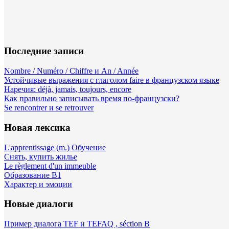
Последние записи
Nombre / Numéro / Chiffre и An / Année
Устойчивые выражения с глаголом faire в французском языке
Наречия: déjà, jamais, toujours, encore
Как правильно записывать время по-французски?
Se rencontrer и se retrouver
Новая лексика
L'apprentissage (m.) Обучение
Снять, купить жилье
Le règlement d'un immeuble
Образование B1
Характер и эмоции
Новые диалоги
Пример диалога TEF и TEFAQ , séction B