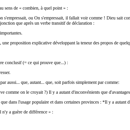
u sens de « combien, à quel point » :
e on s'empressait, ou On s'empressait, il fallait voir comme ! Dieu sa
jonction que après un verbe transitif de déclaration :
 importantes.
, une proposition explicative développant la teneur des propos de quelqu
e conclusif (= ce qui prouve que...) :
esser.
ar aussi... que, autant... que, soit parfois simplement par comme:
rave comme on le croyait ?) Il y a autant d'inconvénients que d'avantages
 que dans l'usage populaire et dans certaines provinces : *Il y a autan
l n'y a guère de différence » :