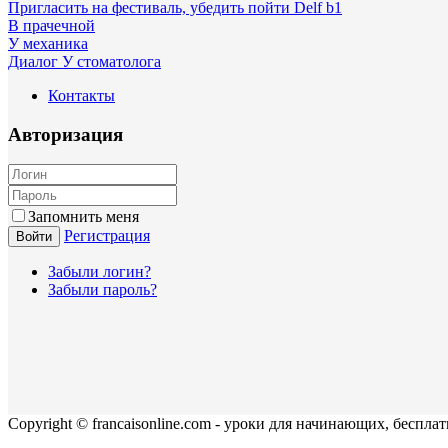
Пригласить на фестиваль, убедить пойти Delf b1
В прачечной
У механика
Диалог У стоматолога
Контакты
Авторизация
Запомнить меня
Регистрация
Войти
Забыли логин?
Забыли пароль?
Copyright © francaisonline.com - уроки для начинающих, беспла