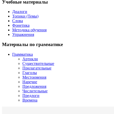
Учебные материалы
Диалоги
Топики (Темы)
Слова
Фонетика
Методика обучения
Упражнения
Материалы по грамматике
Грамматика
Артикли
Существительные
Прилагательные
Глаголы
Местоимения
Наречие
Предложения
Числительные
Предлоги
Времена