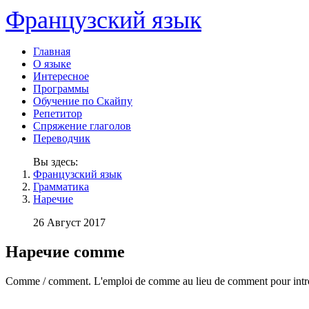
Французский язык
Главная
О языке
Интересное
Программы
Обучение по Скайпу
Репетитор
Спряжение глаголов
Переводчик
Вы здесь:
Французский язык
Грамматика
Наречие
26 Август 2017
Наречие comme
Comme / comment. L'emploi de comme au lieu de comment pour introduir