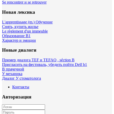
Se rencontrer и se retrouver
Новая лексика
L'apprentissage (m.) Обучение
Снять, купить жилье
Le règlement d'un immeuble
Образование B1
Характер и эмоции
Новые диалоги
Пример диалога TEF и TEFAQ , séction B
Пригласить на фестиваль, убедить пойти Delf b1
В прачечной
У механика
Диалог У стоматолога
Контакты
Авторизация