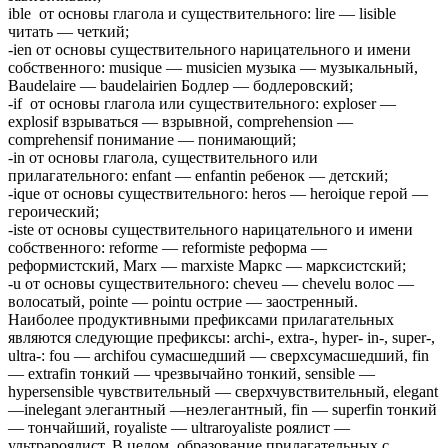
ible от основы глагола и существительного: lire — lisible
читать — четкий;
-ien от основы существительного нарицательного и имени
собственного: musique — musicien музыка — музыкальный,
Baudelaire — baudelairien Бодлер — бодлеровский;
-if от основы глагола или существительного: exploser —
explosif взрываться — взрывной, comprehension —
comprehensif понимание — понимающий;
-in от основы глагола, существительного или
прилагательного: enfant — enfantin ребенок — детский;
-ique от основы существительного: heros — heroique герой —
героический;
-iste от основы существительного нарицательного и имени
собственного: reforme — reformiste реформа —
реформистский, Marx — marxiste Маркс — марксистский;
-u от основы существительного: cheveu — chevelu волос —
волосатый, pointe — pointu острие — заостренный.
Наиболее продуктивными префиксами прилагательных
являются следующие префиксы: archi-, extra-, hyper- in-, super-,
ultra-: fou — archifou сумасшедший — сверхсумасшедший, fin
— extrafin тонкий — чрезвычайно тонкий, sensible —
hypersensible чувствительный — сверхчувствительный, elegant
—inelegant элегантный —неэлегантный, fin — superfin тонкий
— тончайший, royaliste — ultraroyaliste роялист —
ультрароялист. В целом, образование прилагательных с