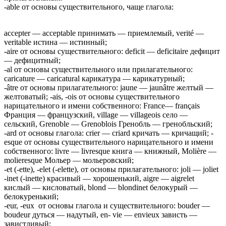
-able от основы существительного, чаще глагола:
accepter — acceptable принимать — приемлемый, verité —
veritable истина — истинный;
-aire от основы существительного: deficit — deficitaire дефицит
— дефицитный;
-al от основы существительного или прилагательного:
caricature — caricatural карикатура — карикатурный;
-âtre от основы прилагательного: jaune — jaunâtre желтый —
желтоватый; -ais, -ois от основы существительного
нарицательного и имени собственного: France— français
Франция — французский, village — villageois село —
сельский, Grenoble — Grenoblois Гренобль — гренобльский;
-ard от основы глагола: crier — criard кричать — кричащий; -
esque от основы существительного нарицательного и имени
собственного: livre — livresque книга — книжный, Моlière —
molieresque Мольер — мольеровский;
-et (-ette), -elet (-elette), от основы прилагательного: joli — joliet
-inet (-inette) красивый — хорошенький, aigre — aigrelet
кислый — кисловатый, blond — blondinet белокурый —
белокуренький;
-eur, -eux от основы глагола и существительного: bouder —
boudeur дуться — надутый, en- vie — envieux зависть —
завистливый;