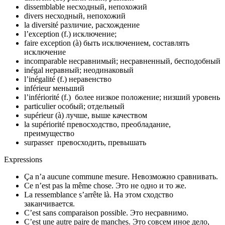
dissemblable несходный, непохожий
divers несходный, непохожий
la diversité различие, расхождение
l’exception (f.) исключение;
faire exception (à) быть исключением, составлять
исключение
incomparable несравнимый; несравненный, бесподобный
inégal неравный; неодинаковый
l’inégalité (f.) неравенство
inférieur меньший
l’infériorité (f.) более низкое положение; низший уровень
particulier особый; отдельный
supérieur (à) лучше, выше качеством
la supériorité превосходство, преобладание,
преимущество
surpasser превосходить, превышать
Expressions
Ça n’a aucune commune mesure. Невозможно сравнивать.
Ce n’est pas la même chose. Это не одно и то же.
La ressemblance s’arrête là. На этом сходство
заканчивается.
C’est sans comparaison possible. Это несравнимо.
C’est une autre paire de manches. Это совсем иное дело,