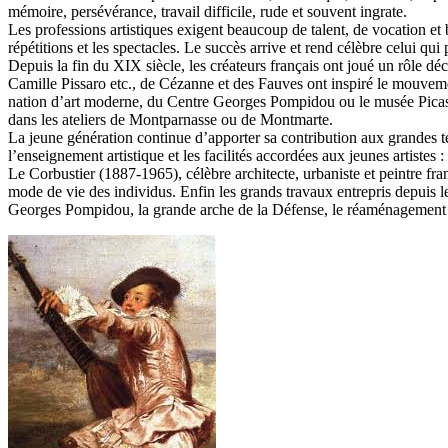
mémoire, persévérance, travail difficile, rude et souvent ingrate.
Les professions artistiques exigent beaucoup de talent, de vocation et
répétitions et les spectacles. Le succès arrive et rend célèbre celui qui pe
Depuis la fin du XIX siècle, les créateurs français ont joué un rôle 
Camille Pissaro etc., de Cézanne et des Fauves ont inspiré le mouveme
nation d’art moderne, du Centre Georges Pompidou ou le musée Picasso.
dans les ateliers de Montparnasse ou de Montmarte.
La jeune génération continue d’apporter sa contribution aux grandes t
l’enseignement artistique et les facilités accordées aux jeunes artiste
Le Corbustier (1887-1965), célèbre architecte, urbaniste et peintre fra
mode de vie des individus. Enfin les grands travaux entrepris depuis le
Georges Pompidou, la grande arche de la Défense, le réaménagement 