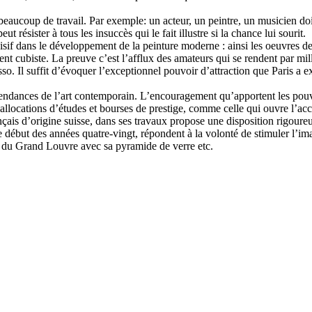
 beaucoup de travail. Par exemple: un acteur, un peintre, un musicien d
ut résister à tous les insuccès qui le fait illustre si la chance lui sourit.
décisif dans le développement de la peinture moderne : ainsi les oeuvres
nt cubiste. La preuve c’est l’afflux des amateurs qui se rendent par mi
 Il suffit d’évoquer l’exceptionnel pouvoir d’attraction que Paris a ex
endances de l’art contemporain. L’encouragement qu’apportent les pouvoi
s : allocations d’études et bourses de prestige, comme celle qui ouvre l
nçais d’origine suisse, dans ses travaux propose une disposition rigoureu
 début des années quatre-vingt, répondent à la volonté de stimuler l’imag
du Grand Louvre avec sa pyramide de verre etc.