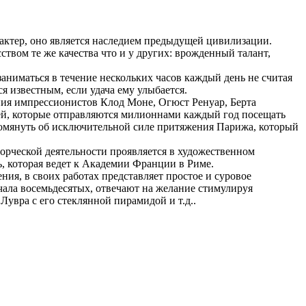
арактер, оно является наследием предыдущей цивилизации.
ством те же качества что и у других: врожденный талант,
аниматься в течение нескольких часов каждый день не считая
я известным, если удача ему улыбается.
ия импрессионистов Клод Моне, Огюст Ренуар, Берта
лей, которые отправляются милионнами каждый год посещать
омянуть об исключительной силе притяжения Парижа, который
орческой деятельности проявляется в художественном
, которая ведет к Академии Франции в Риме.
ия, в своих работах представляет простое и суровое
чала восемьдесятых, отвечают на желание стимулируя
увра с его стеклянной пирамидой и т.д..