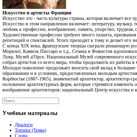
Искусство и артисты Франции
Искусство это - часть культуры страны, которая включает все
Искусство в этом направлении включает: литературу, музыку, т
любовь к профессии, воображение, память, упорство, трудная, с
Художественные профессии требуют много таланта, призвания 
репетиций и спектаклей. Успех приходит к тому и делает его з
С конца XIX века, французские творцы сыграли решающую рол
Моризот, Камиль Писсаро и т.д.. Сезана и Фовистов вдохнови
Лувр, Музей д'Орсе, Национальный Музей современного искус
собрал артистов со всего мира, чтобы продолжить их работы 
Молодое поколение продолжает вносить свой вклад в большие 
образовании и в условиях, предоставленных молодым артистам
Корбюстье (1887-1965), знаменитый архитектор, архитектор-гр
положение архитектурных форм, которые стремятся изменить о
воображение архитекторов: национальный Центр искусства и к
Учебные материалы
Диалоги
Топики (Темы)
Слова