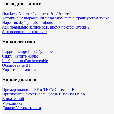
Последние записи
Nombre / Numéro / Chiffre и An / Année
Устойчивые выражения с глаголом faire в французском языке
Наречия: déjà, jamais, toujours, encore
Как правильно записывать время по-французски?
Se rencontrer и se retrouver
Новая лексика
L'apprentissage (m.) Обучение
Снять, купить жилье
Le règlement d'un immeuble
Образование B1
Характер и эмоции
Новые диалоги
Пример диалога TEF и TEFAQ , séction B
Пригласить на фестиваль, убедить пойти Delf b1
В прачечной
У механика
Диалог У стоматолога