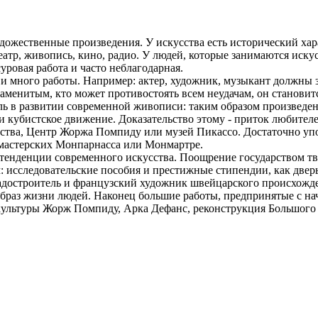
 художественные произведения. У искусства есть исторический х
еатр, живопись, кино, радио. У людей, которые занимаются искус
уровая работа и часто неблагодарная.
и много работы. Например: актер, художник, музыкант должны з
наменитым, кто может противостоять всем неудачам, он становитс
ь в развитии современной живописи: таким образом произведен
ли кубистское движение. Доказательство этому - приток любите
ства, Центр Жоржа Помпиду или музей Пикассо. Достаточно уп
в мастерских Монпарнасса или Монмартре.
тенденции современного искусства. Поощрение государством тв
: исследовательские пособия и престижные стипендии, как дверь
адостроитель и французский художник швейцарского происхожден
браз жизни людей. Наконец большие работы, предпринятые с на
ультуры Жорж Помпиду, Арка Дефанс, реконструкция Большого Л