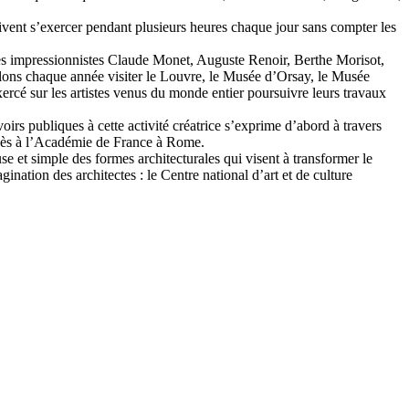
oivent s’exercer pendant plusieurs heures chaque jour sans compter les
 des impressionnistes Claude Monet, Auguste Renoir, Berthe Morisot,
llons chaque année visiter le Louvre, le Musée d’Orsay, le Musée
ercé sur les artistes venus du monde entier poursuivre leurs travaux
rs publiques à cette activité créatrice s’exprime d’abord à travers
’accès à l’Académie de France à Rome.
se et simple des formes architecturales qui visent à transformer le
ination des architectes : le Centre national d’art et de culture