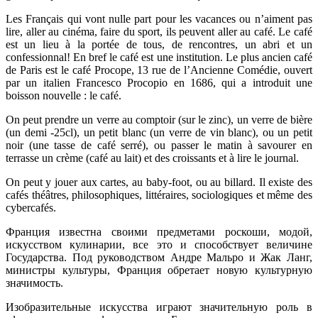
Les Français qui vont nulle part pour les vacances ou n’aiment pas
lire, aller au cinéma, faire du sport, ils peuvent aller au café. Le café
est un lieu à la portée de tous, de rencontres, un abri et un
confessionnal! En bref le café est une institution. Le plus ancien café
de Paris est le café Procope, 13 rue de l’Ancienne Comédie, ouvert
par un italien Francesco Procopio en 1686, qui a introduit une
boisson nouvelle : le café.
On peut prendre un verre au comptoir (sur le zinc), un verre de bière
(un demi -25cl), un petit blanc (un verre de vin blanc), ou un petit
noir (une tasse de café serré), ou passer le matin à savourer en
terrasse un crème (café au lait) et des croissants et à lire le journal.
On peut y jouer aux cartes, au baby-foot, ou au billard. Il existe des
cafés théâtres, philosophiques, littéraires, sociologiques et même des
cybercafés.
Франция известна своими предметами роскоши, модой,
искусством кулинарии, все это и способствует величине
Государства. Под руководством Андре Мальро и Жак Ланг,
министры культуры, Франция обретает новую культурную
значимость.
Изобразительные искусства играют значительную роль в