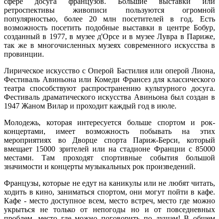
сфере досуга французов. Большие выставки или
ретроспективы живописи пользуются огромной
популярностью, более 20 млн посетителей в год. Есть
возможность посетить подобные выставки в центре Бобур,
созданный в 1977, в музее д'Орсе и в музее Лувра в Париже,
так же в многочисленных музеях современного искусства в
провинции.
Лирическое искусство с Оперой Бастилия или оперой Лиона,
Фестиваль Авиньона или Комеди Франсез для классического
театра способствуют распространению культурного досуга.
Фестиваль драматического искусства Авиньона был создан в
1947 Жаном Вилар и проходит каждый год в июле.
Молодежь, которая интересуется больше спортом и рок-
концертами, имеет возможность побывать на этих
мероприятиях во Дворце спорта Париж-Берси, который
вмещает 15000 зрителей или на стадионе Франции с 85000
местами. Там проходят спортивные события большой
значимости и концерты музыкальных рок произведений.
Французы, которые не едут на каникулы или не любят читать,
ходить в кино, заниматься спортом, они могут пойти в кафе.
Кафе - место доступное всем, место встреч, место где можно
укрыться не только от непогоды но и от повседневных
проблем, место где можно поговорить по душам! В общем