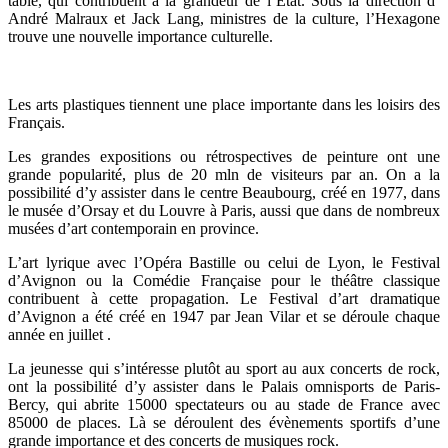
table, qui contribuent à la grandeur de l’État. Sous la direction d’
André Malraux et Jack Lang, ministres de la culture, l’Hexagone
trouve une nouvelle importance culturelle.
Les arts plastiques tiennent une place importante dans les loisirs des
Français.
Les grandes expositions ou rétrospectives de peinture ont une
grande popularité, plus de 20 mln de visiteurs par an. On a la
possibilité d’y assister dans le centre Beaubourg, créé en 1977, dans
le musée d’Orsay et du Louvre à Paris, aussi que dans de nombreux
musées d’art contemporain en province.
L’art lyrique avec l’Opéra Bastille ou celui de Lyon, le Festival
d’Avignon ou la Comédie Française pour le théâtre classique
contribuent à cette propagation. Le Festival d’art dramatique
d’Avignon a été créé en 1947 par Jean Vilar et se déroule chaque
année en juillet .
La jeunesse qui s’intéresse plutôt au sport au aux concerts de rock,
ont la possibilité d’y assister dans le Palais omnisports de Paris-
Bercy, qui abrite 15000 spectateurs ou au stade de France avec
85000 de places. Là se déroulent des évènements sportifs d’une
grande importance et des concerts de musiques rock.