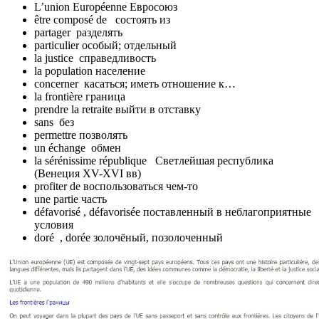
L’union Européenne Евросоюз
être composé de состоять из
partager разделять
particulier особый; отдельный
la justice справедливость
la population население
concerner касаться; иметь отношение к…
la frontière граница
prendre la retraite выйти в отставку
sans без
permettre позволять
un échange обмен
la sérénissime république Светлейшая республика
(Венеция XV-XVI вв)
profiter de воспользоваться чем-то
une partie часть
défavorisé , défavorisée поставленный в неблагоприятные
условия
doré , dorée золочёный, позолоченный