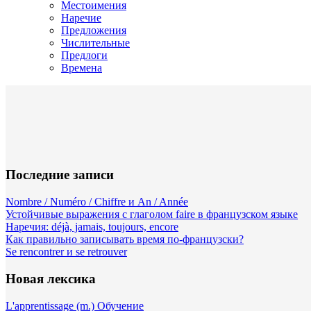
Местоимения
Наречие
Предложения
Числительные
Предлоги
Времена
Последние записи
Nombre / Numéro / Chiffre и An / Année
Устойчивые выражения с глаголом faire в французском языке
Наречия: déjà, jamais, toujours, encore
Как правильно записывать время по-французски?
Se rencontrer и se retrouver
Новая лексика
L'apprentissage (m.) Обучение