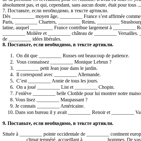
absolument pas, et qui, cependant, sans aucun doute, était pour tous ...
7. Поставьте, если необходимо, в тексте артикли.
Dès _________ moyen âge, _________ France s’est affirmée comme un
Paris, _________ Chartres, _________ Reims, _________ Strasbourg
latine, auquel _________ France contribue largement à _________ 
_________ Molière et _________ château de _________ Versailles. 
de _________ idées libérales.
8. Поставьте, если необходимо, в тексте артикли.
On dit que _________ Russes ont beaucoup de patience.
Vous connaissez _________ Monique Lebrun ?
_________ petit Jean joue dans le jardin.
Il correspond avec _________ Allemande.
C’est _________ Annie de tous les jours.
On a joué _________ List et _________ Chopin.
J’enlève _________ belle Clotilde pour lui montrer notre maiso
Vous lisez _________ Maupassant ?
Je connais _________ Américaine.
Dans son bureau il y avait _________ Renoir et _________ V
9. Поставьте, если необходимо, в тексте артикли.
Située à _________ pointe occidentale de _________ continent europ
_________ climat tempéré, accueillant à _________ hommes. De vaste