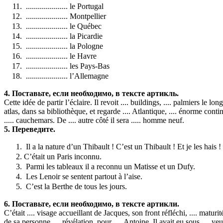
..................... le Portugal
..................... Montpellier
..................... le Québec
..................... la Picardie
..................... la Pologne
..................... le Havre
..................... les Pays-Bas
..................... l’Allemagne
4. Поставьте, если необходимо, в тексте артикль.
Cette idée de partir l’éclaire. Il revoit .... buildings, .... palmiers le l
atlas, dans sa bibliothèque, et regarde .... Atlantique, .... énorme con
..... cauchemars. De .... autre côté il sera ..... homme neuf.
5. Переведите.
Il a la nature d’un Thibault ! C’est un Thibault ! Et je les hais !
C’était un Paris inconnu.
Parmi les tableaux il a reconnu un Matisse et un Dufy.
Les Lenoir se sentent partout à l’aise.
C’est la Berthe de tous les jours.
6. Поставьте, если необходимо, в тексте артикли.
C’était .... visage accueillant de Jacques, son front réfléchi, .... maturi
de sa personne .... révélation, pour .... Antoine. Il avait eu sous .... yeu