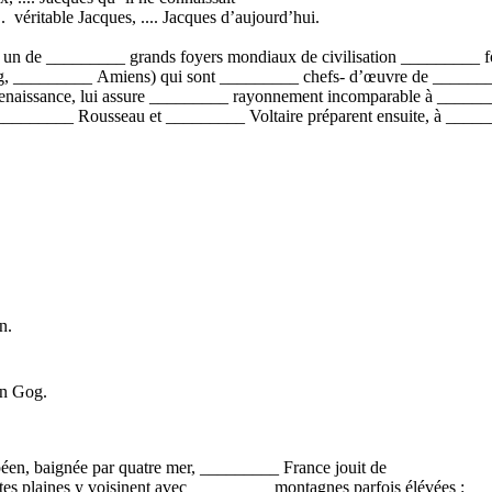
. véritable Jacques, .... Jacques d’aujourd’hui.
 de _________ grands foyers mondiaux de civilisation _________ foi 
, _________ Amiens) qui sont _________ chefs- d’œuvre de ________
Renaissance, lui assure _________ rayonnement incomparable à ______
_________ Rousseau et _________ Voltaire préparent ensuite, à ___
n.
an Gog.
éen, baignée par quatre mer, _________ France jouit de
s plaines y voisinent avec _________ montagnes parfois élévées :