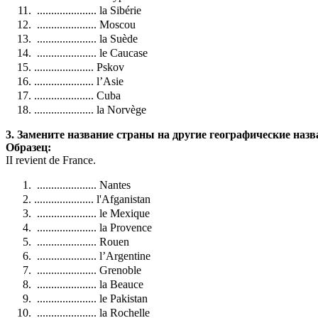
..................... la Sibérie
..................... Moscou
..................... la Suède
..................... le Caucase
..................... Pskov
..................... l’Asie
..................... Cuba
..................... la Norvège
3. Замените название страны на другие географические наз
Образец:
II revient de France.
..................... Nantes
..................... l'Afganistan
..................... le Mexique
..................... la Provence
..................... Rouen
..................... l’Argentine
..................... Grenoble
..................... la Beauce
..................... le Pakistan
..................... la Rochelle