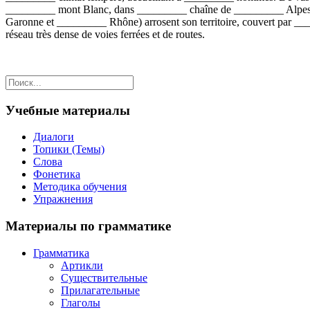
_________ mont Blanc, dans _________ chaîne de _________ Alpes, 
Garonne et _________ Rhône) arrosent son territoire, couvert par _
réseau très dense de voies ferrées et de routes.
Учебные материалы
Диалоги
Топики (Темы)
Слова
Фонетика
Методика обучения
Упражнения
Материалы по грамматике
Грамматика
Артикли
Существительные
Прилагательные
Глаголы