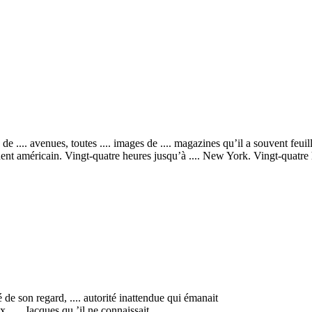
ong de .... avenues, toutes .... images de .... magazines qu’il a souvent feui
tinent américain. Vingt-quatre heures jusqu’à .... New York. Vingt-quatre 
té de son regard, .... autorité inattendue qui émanait
x, .... Jacques qu ’il ne connaissait