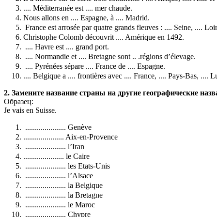
.... Méditerranée est .... mer chaude.
Nous allons en .... Espagne, à .... Madrid.
France est arrosée par quatre grands fleuves : ....
Seine, .... Loi
Christophe Colomb découvrit .... Amérique en 1492.
.... Havre est .... grand port.
.... Normandie et .... Bretagne sont
.. .régions d’élevage.
.... Pyrénées sépare .... France de .... Espagne.
.... Belgique a .... frontières avec .... France,
.... Pays-Bas, ....
2. Замените название страны на другие географические наз
Образец:
Je vais en Suisse.
..................... Genève
..................... Aix-en-Provence
..................... l’Iran
..................... le Caire
..................... les Etats-Unis
..................... l’Alsace
..................... la Belgique
..................... la Bretagne
..................... le Maroc
..................... Chypre