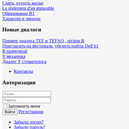
Снять, купить жилье
Le règlement d'un immeuble
Образование B1
Характер и эмоции
Новые диалоги
Пример диалога TEF и TEFAQ , séction B
Пригласить на фестиваль, убедить пойти Delf b1
В прачечной
У механика
Диалог У стоматолога
Контакты
Авторизация
Запомнить меня
Регистрация
Войти
Забыли логин?
Забыли пароль?