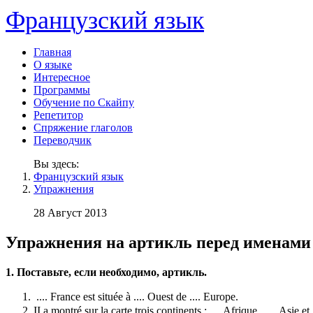
Французский язык
Главная
О языке
Интересное
Программы
Обучение по Скайпу
Репетитор
Спряжение глаголов
Переводчик
Вы здесь:
Французский язык
Упражнения
28 Август 2013
Упражнения на артикль перед именами
1. Поставьте, если необходимо, артикль.
.... France est située à .... Ouest de .... Europe.
II a montré sur la carte trois continents : .... Afrique,
..... Asie et