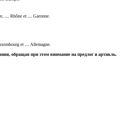
re, .... Rhône et .... Garonne.
 Luxembourg et .... Allemagne.
вания, обращая при этом внимание на предлог и артикль.