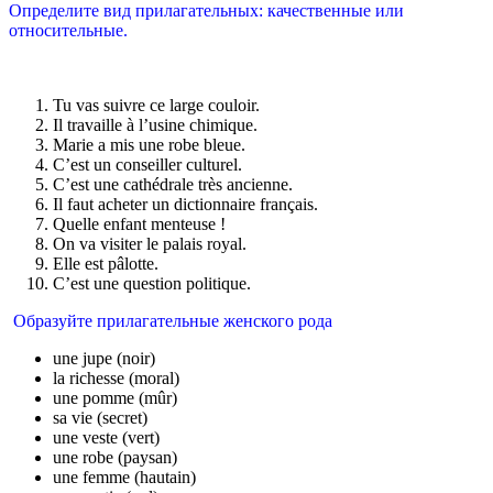
Определите вид прилагательных: качественные или
относительные.
Tu vas suivre ce large couloir.
Il travaille à l’usine chimique.
Marie a mis une robe bleue.
C’est un conseiller culturel.
C’est une cathédrale très ancienne.
Il faut acheter un dictionnaire français.
Quelle enfant menteuse !
On va visiter le palais royal.
Elle est pâlotte.
C’est une question politique.
Образуйте прилагательные женского рода
une jupe (noir)
la richesse (moral)
une pomme (mûr)
sa vie (secret)
une veste (vert)
une robe (paysan)
une femme (hautain)