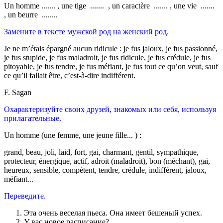
Un homme ....... , une tige ....... , un caractère ....... , une vie .......
, un beurre ........
Замените в тексте мужской род на женский род.
Je ne m’étais épargné aucun ridicule : je fus jaloux, je fus passionné,
je fus stupide, je fus maladroit, je fus ridicule, je fus crédule, je fus
pitoyable, je fus tendre, je fus méfiant, je fus tout ce qu’on veut, sauf
ce qu’il fallait être, c’est-à-dire indifférent.
F. Sagan
Охарактеризуйте своих друзей, знакомых или себя, используя
прилагательные.
Un homme (une femme, une jeune fille... ) :
grand, beau, joli, laid, fort, gai, charmant, gentil, sympathique,
protecteur, énergique, actif, adroit (maladroit), bon (méchant), gai,
heureux, sensible, compétent, tendre, crédule, indifférent, jaloux,
méfiant...
Переведите.
Эта очень веселая пьеса. Она имеет бешеный успех.
У вас новое расписание?