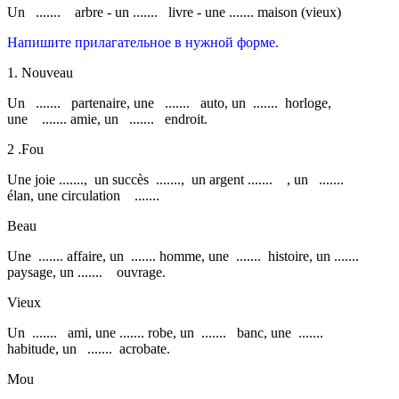
Un ....... arbre - un ....... livre - une ....... maison (vieux)
Напишите прилагательное в нужной форме.
1. Nouveau
Un ....... partenaire, une ....... auto, un ....... horloge,
une ....... amie, un ....... endroit.
2 .Fou
Une joie ......., un succès ......., un argent ....... , un .......
élan, une circulation .......
Beau
Une ....... affaire, un ....... homme, une ....... histoire, un .......
paysage, un ....... ouvrage.
Vieux
Un ....... ami, une ....... robe, un ....... banc, une .......
habitude, un ....... acrobate.
Mou