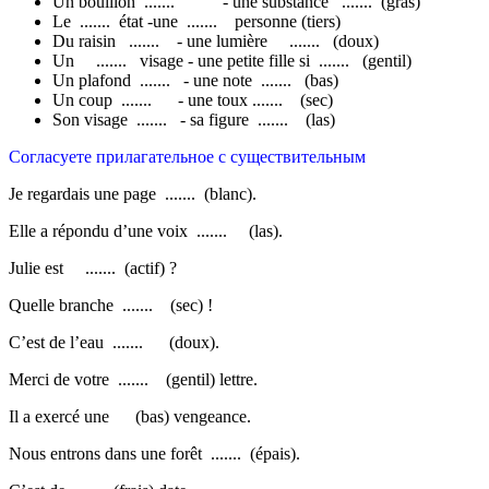
Un bouillon ....... - une substance ....... (gras)
Le ....... état -une ....... personne (tiers)
Du raisin ....... - une lumière ....... (doux)
Un ....... visage - une petite fille si ....... (gentil)
Un plafond ....... - une note ....... (bas)
Un coup ....... - une toux ....... (sec)
Son visage ....... - sa figure ....... (las)
Согласуете прилагательное с существительным
Je regardais une page ....... (blanc).
Elle a répondu d’une voix ....... (las).
Julie est ....... (actif) ?
Quelle branche ....... (sec) !
C’est de l’eau ....... (doux).
Merci de votre ....... (gentil) lettre.
Il a exercé une (bas) vengeance.
Nous entrons dans une forêt ....... (épais).