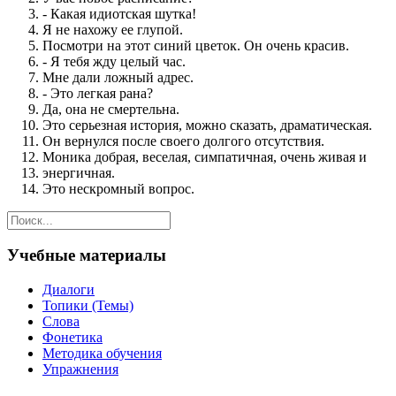
- Какая идиотская шутка!
Я не нахожу ее глупой.
Посмотри на этот синий цветок. Он очень красив.
- Я тебя жду целый час.
Мне дали ложный адрес.
- Это легкая рана?
Да, она не смертельна.
Это серьезная история, можно сказать, драматическая.
Он вернулся после своего долгого отсутствия.
Моника добрая, веселая, симпатичная, очень живая и
энергичная.
Это нескромный вопрос.
Учебные материалы
Диалоги
Топики (Темы)
Слова
Фонетика
Методика обучения
Упражнения