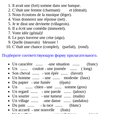
Il avait une (fort) somme dans une banque.
C’était une femme (charmant) et (distrait).
Nous écoutons de la musique (léger).
Vous donnerez une réponse (net) .
Je te dirai une devinette (villageois).
II a écrit une comédie (immortel).
Votre idée (génial)!
Le pays traverse une crise (aigu).
Quelle (mauvais) blessure !
C’était une chance (complet), (parfait), (rond).
Подберите соответствующую форму прилагательного.
Un caractère ....... -une situation ....... (franc)
Un ....... couloir - une journée ....... ( long)
Son cheval ....... - son épée ....... (favori)
Un homme ....... - une ....... modestie (faux)
Du papier - une fumée (épais)
Un ....... chien - une ....... somme (gros)
Un regard ....... - une parole ....... (jaloux)
Un sourire ....... - une tumeur ....... (malin)
Un village ....... -une danse ....... (andalou)
Du pain ....... - la race ....... (blanc)
Un accueil - une nouvelle (frais)