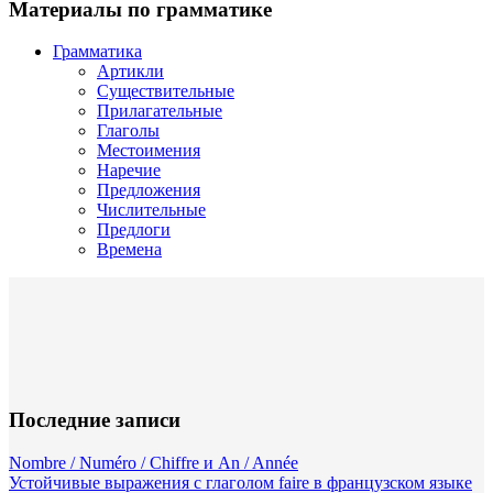
Материалы по грамматике
Грамматика
Артикли
Существительные
Прилагательные
Глаголы
Местоимения
Наречие
Предложения
Числительные
Предлоги
Времена
Последние записи
Nombre / Numéro / Chiffre и An / Année
Устойчивые выражения с глаголом faire в французском языке