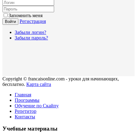
Запомнить меня
Регистрация
Войти
Забыли логин?
Забыли пароль?
Copyright © francaisonline.com - уроки для начинающих,
бесплатно.
Карта сайта
Главная
Программы
Обучение по Скайпу
Репетитор
Контакты
Учебные материалы