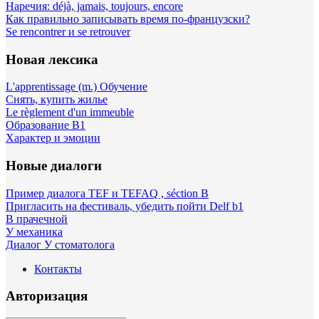
Наречия: déjà, jamais, toujours, encore
Как правильно записывать время по-французски?
Se rencontrer и se retrouver
Новая лексика
L'apprentissage (m.) Обучение
Снять, купить жилье
Le règlement d'un immeuble
Образование B1
Характер и эмоции
Новые диалоги
Пример диалога TEF и TEFAQ , séction B
Пригласить на фестиваль, убедить пойти Delf b1
В прачечной
У механика
Диалог У стоматолога
Контакты
Авторизация