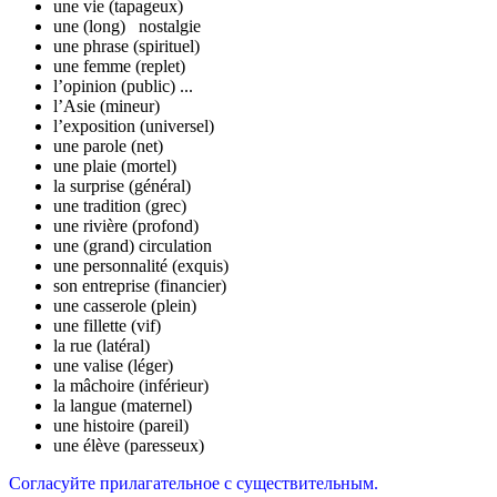
une vie (tapageux)
une (long) nostalgie
une phrase (spirituel)
une femme (replet)
l’opinion (public) ...
l’Asie (mineur)
l’exposition (universel)
une parole (net)
une plaie (mortel)
la surprise (général)
une tradition (grec)
une rivière (profond)
une (grand) circulation
une personnalité (exquis)
son entreprise (financier)
une casserole (plein)
une fillette (vif)
la rue (latéral)
une valise (léger)
la mâchoire (inférieur)
la langue (maternel)
une histoire (pareil)
une élève (paresseux)
Согласуйте прилагательное с существительным.