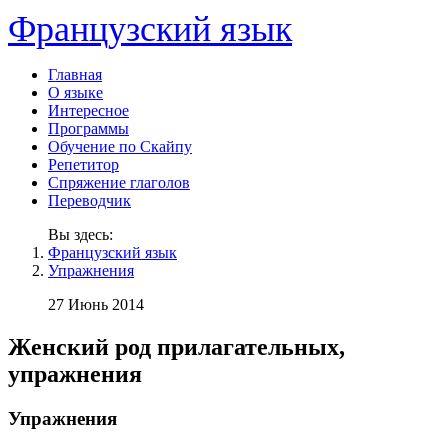
Французский язык
Главная
О языке
Интересное
Программы
Обучение по Скайпу
Репетитор
Спряжение глаголов
Переводчик
Вы здесь:
Французский язык
Упражнения
27 Июнь 2014
Женский род прилагательных,
упражнения
Упражнения