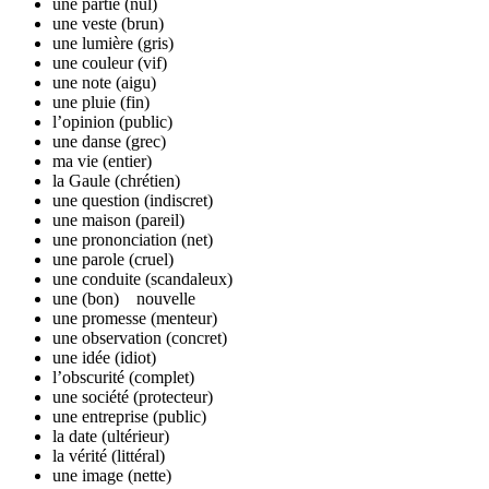
une partie (nul)
une veste (brun)
une lumière (gris)
une couleur (vif)
une note (aigu)
une pluie (fin)
l’opinion (public)
une danse (grec)
ma vie (entier)
la Gaule (chrétien)
une question (indiscret)
une maison (pareil)
une prononciation (net)
une parole (cruel)
une conduite (scandaleux)
une (bon) nouvelle
une promesse (menteur)
une observation (concret)
une idée (idiot)
l’obscurité (complet)
une société (protecteur)
une entreprise (public)
la date (ultérieur)
la vérité (littéral)
une image (nette)