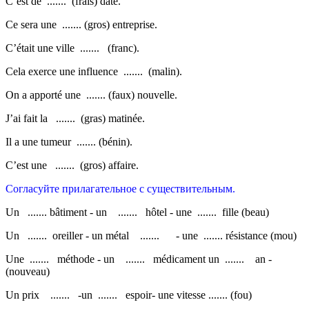
C’est de ....... (frais) date.
Ce sera une ....... (gros) entreprise.
C’était une ville ....... (franc).
Cela exerce une influence ....... (malin).
On a apporté une ....... (faux) nouvelle.
J’ai fait la ....... (gras) matinée.
Il a une tumeur ....... (bénin).
C’est une ....... (gros) affaire.
Согласуйте прилагательное с существительным.
Un ....... bâtiment - un ....... hôtel - une ....... fille (beau)
Un ....... oreiller - un métal ....... - une ....... résistance (mou)
Une ....... méthode - un ....... médicament un ....... an -
(nouveau)
Un prix ....... -un ....... espoir- une vitesse ....... (fou)