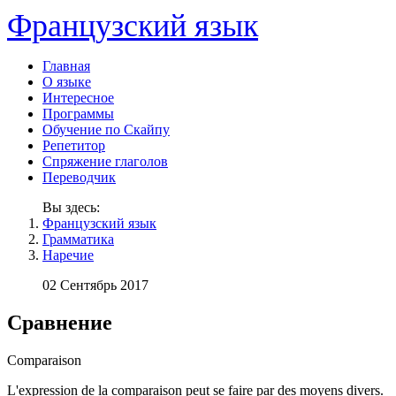
Французский язык
Главная
О языке
Интересное
Программы
Обучение по Скайпу
Репетитор
Спряжение глаголов
Переводчик
Вы здесь:
Французский язык
Грамматика
Наречие
02 Сентябрь 2017
Сравнение
Comparaison
L'expression de la comparaison peut se faire par des moyens divers.