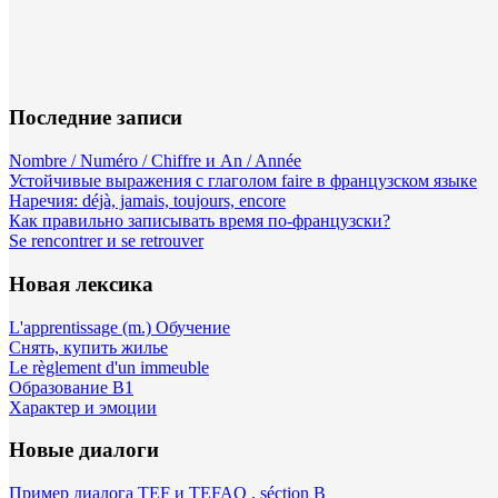
Последние записи
Nombre / Numéro / Chiffre и An / Année
Устойчивые выражения с глаголом faire в французском языке
Наречия: déjà, jamais, toujours, encore
Как правильно записывать время по-французски?
Se rencontrer и se retrouver
Новая лексика
L'apprentissage (m.) Обучение
Снять, купить жилье
Le règlement d'un immeuble
Образование B1
Характер и эмоции
Новые диалоги
Пример диалога TEF и TEFAQ , séction B