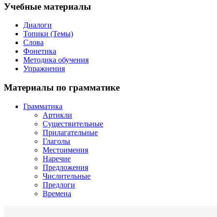
Учебные материалы
Диалоги
Топики (Темы)
Слова
Фонетика
Методика обучения
Упражнения
Материалы по грамматике
Грамматика
Артикли
Существительные
Прилагательные
Глаголы
Местоимения
Наречие
Предложения
Числительные
Предлоги
Времена