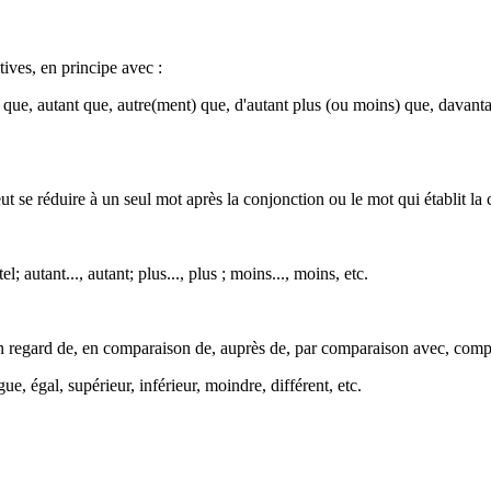
ives, en principe avec :
i)... que, autant que, autre(ment) que, d'autant plus (ou moins) que, dava
eut se réduire à un seul mot après la conjonction ou le mot qui établit la
l; autant..., autant; plus..., plus ; moins..., moins, etc.
 de, en regard de, en comparaison de, auprès de, par сomparaison avec, com
, égal, supérieur, inférieur, moindre, différent, etc.