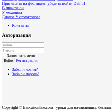
Пригласить на фестиваль, убедить пойти Delf b1
В прачечной
У механика
Диалог У стоматолога
Контакты
Авторизация
Запомнить меня
Регистрация
Войти
Забыли логин?
Забыли пароль?
Copyright © francaisonline.com - уроки для начинающих, беспла